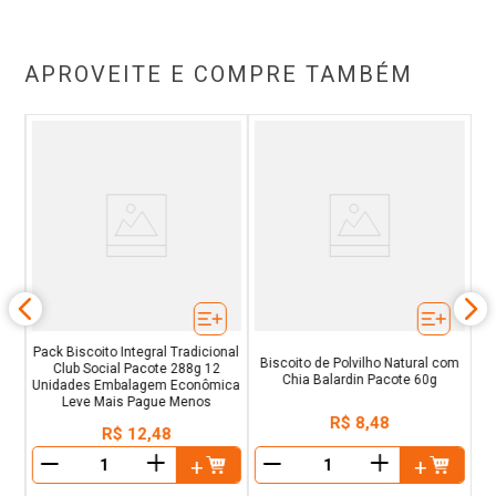
APROVEITE E COMPRE TAMBÉM
ero
Bi
Pack Biscoito Integral Tradicional
Biscoito de Polvilho Natural com
Club Social Pacote 288g 12
Chia Balardin Pacote 60g
Unidades Embalagem Econômica
Leve Mais Pague Menos
R$
8
,
48
R$
12
,
48
＋
＋
－
－