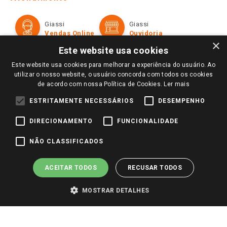
Política de Privacidade e Termos de Uso
Cartão Giassi
Formas de Pagamento
Giassi
Giassi
Televendas
Políticas de entrega
Vendas Online
Ouvidoria
Amigo Giassi
×
Trocas e Devoluções
Este website usa cookies
Notícias
Este website usa cookies para melhorar a experiência do usuário. Ao
Perguntas frequentes
Redes Sociais
utilizar o nosso website, o usuário concorda com todos os cookies
Trabalhe Conosco
de acordo com nossa Política de Cookies.
Ler mais
Identidade Visual
ESTRITAMENTE NECESSÁRIOS
DESEMPENHO
DIRECIONAMENTO
FUNCIONALIDADE
Pagamento e Segurança
NÃO CLASSIFICADOS
ACEITAR TODOS
RECUSAR TODOS
MOSTRAR DETALHES