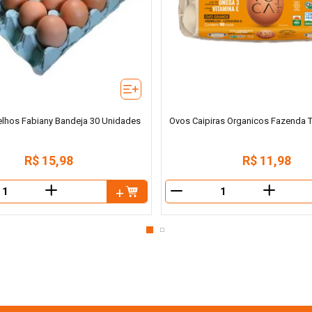
lhos Fabiany Bandeja 30 Unidades
Ovos Caipiras Organicos Fazenda 
R$
15
,
98
R$
11
,
98
＋
＋
－