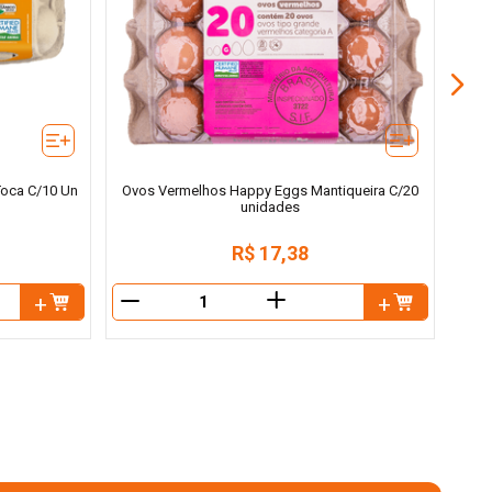
Toca C/10 Un
Ovos Vermelhos Happy Eggs Mantiqueira C/20
unidades
R$
17
,
38
＋
－
－