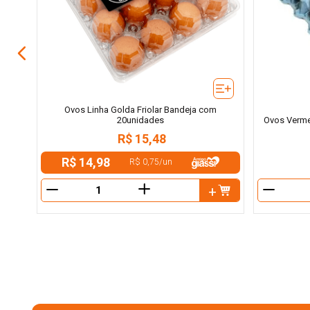
Ovos Linha Golda Friolar Bandeja com
20unidades
Ovos Verme
R$
15
,
48
R$ 14,98
R$ 0,75
/
un
＋
－
－