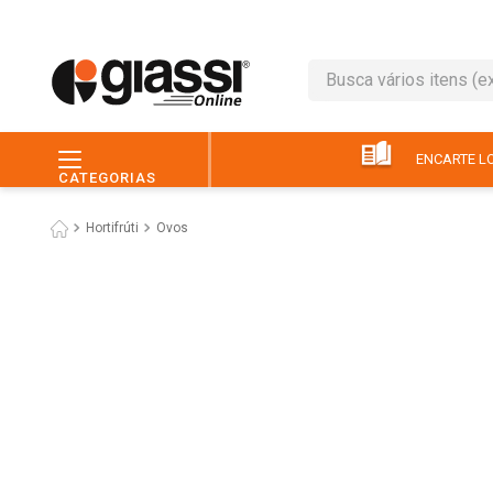
Busca vários itens (ex.: 
TERMOS MAIS BUSC
1
º
café
ENCARTE LO
CATEGORIAS
2
º
leite
Hortifrúti
Ovos
3
º
queijo
4
º
chocolate
5
º
papel higiênico
6
º
macarrão
7
º
arroz
8
º
pão
9
º
ovo