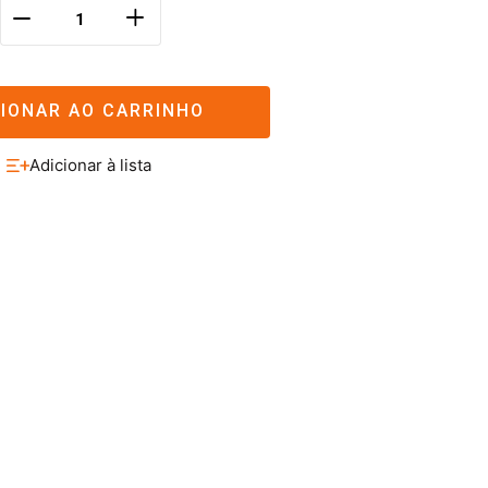
＋
－
CIONAR AO CARRINHO