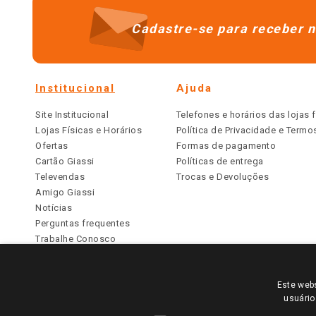
Cadastre-se para receber n
Institucional
Ajuda
Site Institucional
Telefones e horários das lojas f
Lojas Físicas e Horários
Política de Privacidade e Term
Ofertas
Formas de pagamento
Cartão Giassi
Políticas de entrega
Televendas
Trocas e Devoluções
Amigo Giassi
Notícias
Perguntas frequentes
Trabalhe Conosco
Identidade Visual
Este webs
PARA VER OS PREÇOS DA SUA REGIÃO, FAÇA 
usuário
TODOS OS PREÇOS E CONDIÇÕES COMERCIAIS DESTE SI
APLICAM ÀS LOJAS FÍSICAS. OS PREÇOS PARA AS VE