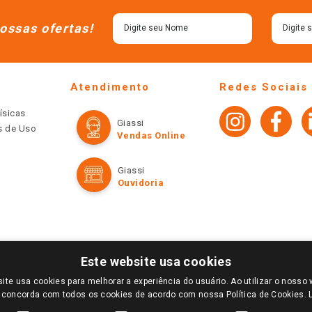
ossas ofertas!
Atendimento
Redes Sociais
ísicas
Giassi
os de Uso
Vendas Online
Giassi
Ouvidoria
Este website usa cookies
ite usa cookies para melhorar a experiência do usuário. Ao utilizar o nosso 
LOGIN E SELECIONE A LOJA DE SUA PREFERÊNCIA. SOMENTE APÓS O LOGIN, OS PREÇOS
 concorda com todos os cookies de acordo com nossa Política de Cookies.
TE SÃO VÁLIDOS APENAS PARA COMPRAS REALIZADAS NO GIASSI.COM.BR E NA LOJA SE
NDAS ONLINE DIVULGADOS NO SITE PREVALECEM ANTE OS DEMAIS EVENTUALMENTE AN