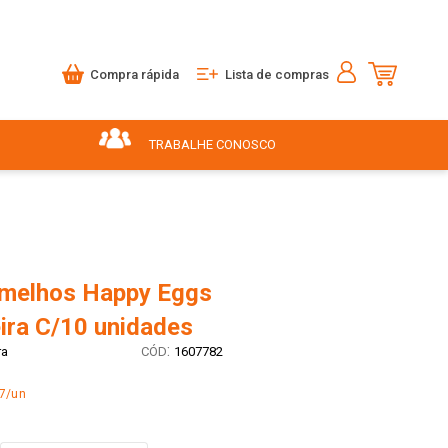
Compra rápida
Lista de compras
TRABALHE CONOSCO
melhos Happy Eggs
ira C/10 unidades
:
ra
1607782
97/un