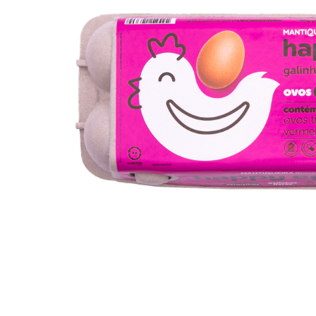
10
º
iogurte