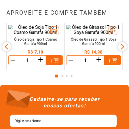
APROVEITE E COMPRE TAMBÉM
va
ml
Óleo de Soja Tipo 1 Coamo
Óleo de Girassol Tipo 1 Soya
Garrafa 900ml
Garrafa 900ml
R$
7
,
18
R$
14
,
98
＋
＋
－
－