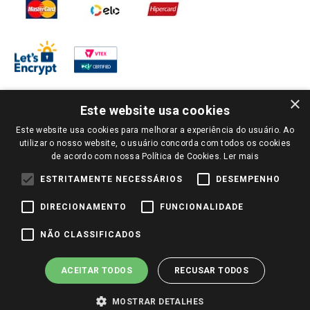
×
Este website usa cookies
Este website usa cookies para melhorar a experiência do usuário. Ao
PARA VER OS PREÇOS DA SUA REGIÃO, FAÇA LOGIN E SELECIONE A LOJA DE
utilizar o nosso website, o usuário concorda com todos os cookies
SUA PREFERÊNCIA. SOMENTE APÓS O LOGIN, OS PREÇOS DA SUA REGIÃO OU
de acordo com nossa Política de Cookies.
Ler mais
LOJA SERÃO CARREGADOS.
TODOS OS PREÇOS E CONDIÇÕES COMERCIAIS DESTE SITE SÃO VÁLIDOS APENAS
ESTRITAMENTE NECESSÁRIOS
DESEMPENHO
PARA COMPRAS REALIZADAS NO GIASSI.COM.BR E NA LOJA SELECIONADA
APÓS O LOGIN, E NÃO NECESSARIAMENTE SE APLICAM ÀS LOJAS FÍSICAS. OS
DIRECIONAMENTO
FUNCIONALIDADE
PREÇOS PARA AS VENDAS ONLINE DIVULGADOS NO SITE PREVALECEM ANTE
OS DEMAIS EVENTUALMENTE ANUNCIADOS EM OUTROS MEIOS DE
COMUNICAÇÃO E SITES DE BUSCAS.
NÃO CLASSIFICADOS
2022 COPYRIGHT - GIASSI SUPERMERCADOS. TODOS OS DIREITOS RESERVADOS.
ACEITAR TODOS
RECUSAR TODOS
MOSTRAR DETALHES