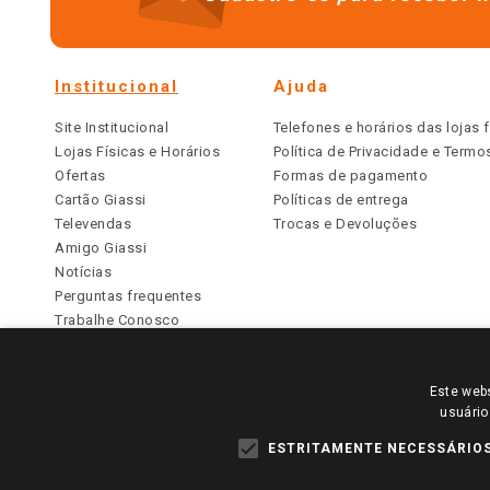
Institucional
Ajuda
Site Institucional
Telefones e horários das lojas f
Lojas Físicas e Horários
Política de Privacidade e Term
Ofertas
Formas de pagamento
Cartão Giassi
Políticas de entrega
Televendas
Trocas e Devoluções
Amigo Giassi
Notícias
Perguntas frequentes
Trabalhe Conosco
Identidade Visual
Este webs
PARA VER OS PREÇOS DA SUA REGIÃO, FAÇA 
usuário
TODOS OS PREÇOS E CONDIÇÕES COMERCIAIS DESTE SI
APLICAM ÀS LOJAS FÍSICAS. OS PREÇOS PARA AS VE
ESTRITAMENTE NECESSÁRIO