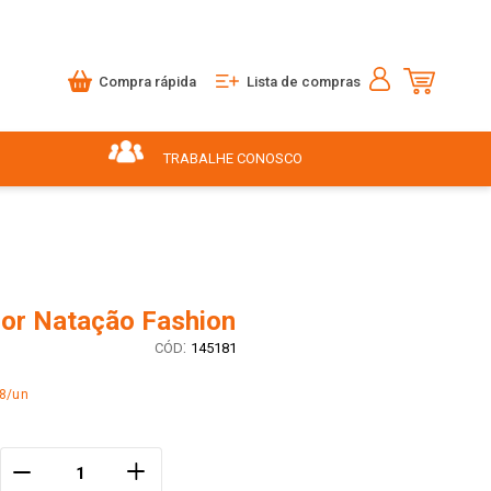
Compra rápida
Lista de compras
TRABALHE CONOSCO
or Natação Fashion
:
145181
68/un
＋
－