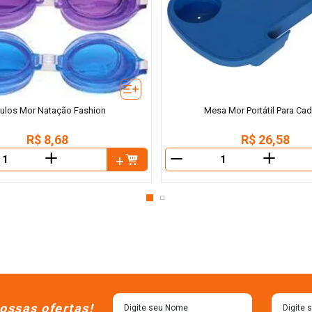
ulos Mor Natação Fashion
Mesa Mor Portátil Para Cad
R$
8
,
68
R$
26
,
58
＋
＋
－
ossas ofertas!