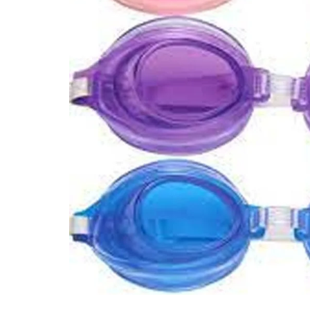
10
º
iogurte