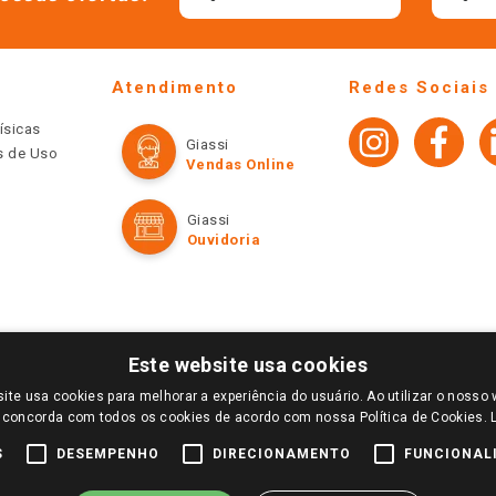
Atendimento
Redes Sociais
ísicas
Giassi
os de Uso
Vendas Online
Giassi
Ouvidoria
Este website usa cookies
ite usa cookies para melhorar a experiência do usuário. Ao utilizar o nosso 
LOGIN E SELECIONE A LOJA DE SUA PREFERÊNCIA. SOMENTE APÓS O LOGIN, OS PREÇOS
 concorda com todos os cookies de acordo com nossa Política de Cookies.
TE SÃO VÁLIDOS APENAS PARA COMPRAS REALIZADAS NO GIASSI.COM.BR E NA LOJA SE
NDAS ONLINE DIVULGADOS NO SITE PREVALECEM ANTE OS DEMAIS EVENTUALMENTE AN
S
DESEMPENHO
DIRECIONAMENTO
FUNCIONAL
DE BUSCAS.
2022 COPYRIGHT - GIASSI SUPERMERCADOS. TODOS OS DIREITOS RESERVADOS.