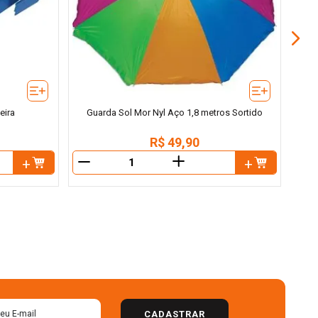
eira
Guarda Sol Mor Nyl Aço 1,8 metros Sortido
R$
49
,
90
＋
－
－
CADASTRAR