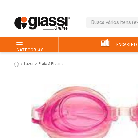
Busca vários itens (ex.: 
TERMOS MAIS BUSC
1
º
café
ENCARTE LO
CATEGORIAS
2
º
leite
Lazer
Praia & Piscina
3
º
queijo
4
º
chocolate
5
º
papel higiênico
6
º
macarrão
7
º
arroz
8
º
pão
9
º
ovo