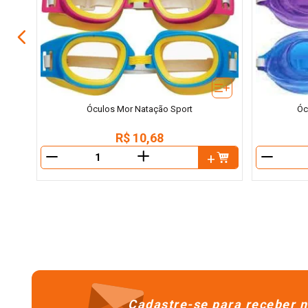
Óculos Mor Natação Sport
Óc
R$
10
,
68
＋
－
－
Cadastre-se para receber n