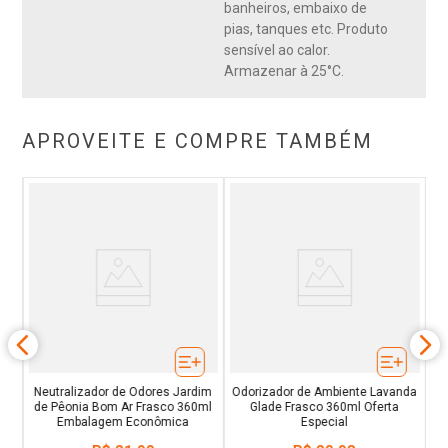
banheiros, embaixo de
pias, tanques etc. Produto
sensível ao calor.
Armazenar à 25°C.
APROVEITE E COMPRE TAMBÉM
ito
Di
Neutralizador de Odores Jardim
Odorizador de Ambiente Lavanda
de Pêonia Bom Ar Frasco 360ml
Glade Frasco 360ml Oferta
Embalagem Econômica
Especial