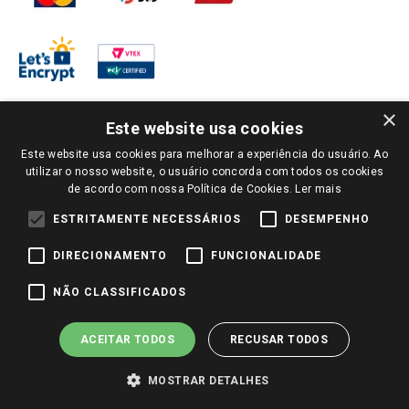
×
Este website usa cookies
Este website usa cookies para melhorar a experiência do usuário. Ao
PARA VER OS PREÇOS DA SUA REGIÃO, FAÇA LOGIN E SELECIONE A LOJA DE
utilizar o nosso website, o usuário concorda com todos os cookies
SUA PREFERÊNCIA. SOMENTE APÓS O LOGIN, OS PREÇOS DA SUA REGIÃO OU
de acordo com nossa Política de Cookies.
Ler mais
LOJA SERÃO CARREGADOS.
TODOS OS PREÇOS E CONDIÇÕES COMERCIAIS DESTE SITE SÃO VÁLIDOS APENAS
ESTRITAMENTE NECESSÁRIOS
DESEMPENHO
PARA COMPRAS REALIZADAS NO GIASSI.COM.BR E NA LOJA SELECIONADA
APÓS O LOGIN, E NÃO NECESSARIAMENTE SE APLICAM ÀS LOJAS FÍSICAS. OS
DIRECIONAMENTO
FUNCIONALIDADE
PREÇOS PARA AS VENDAS ONLINE DIVULGADOS NO SITE PREVALECEM ANTE
OS DEMAIS EVENTUALMENTE ANUNCIADOS EM OUTROS MEIOS DE
COMUNICAÇÃO E SITES DE BUSCAS.
NÃO CLASSIFICADOS
2022 COPYRIGHT - GIASSI SUPERMERCADOS. TODOS OS DIREITOS RESERVADOS.
ACEITAR TODOS
RECUSAR TODOS
MOSTRAR DETALHES