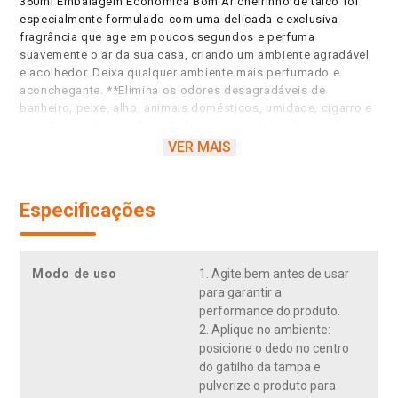
360ml Embalagem Econômica Bom Ar cheirinho de talco foi
especialmente formulado com uma delicada e exclusiva
fragrância que age em poucos segundos e perfuma
suavemente o ar da sua casa, criando um ambiente agradável
e acolhedor. Deixa qualquer ambiente mais perfumado e
aconchegante. **Elimina os odores desagradáveis de
banheiro, peixe, alho, animais domésticos, umidade, cigarro e
suor. Especialmente formulado com uma delicada e exclusiva
fragrância que age em poucos segundos e perfuma
VER MAIS
suavemente o ar da sua casa, criando um ambiente agradável
e acolhedor. Fácil aplicação: basta agitar bem e pulverizar
para cima*/ *ler o modo de instrução no rótulo do produto.
Especificações
Pode ser utilizado em diversos ambientes como quartos,
cozinha, sala de estar e banheiro.
Modo de uso
1. Agite bem antes de usar
para garantir a
performance do produto.
2. Aplique no ambiente:
posicione o dedo no centro
do gatilho da tampa e
pulverize o produto para