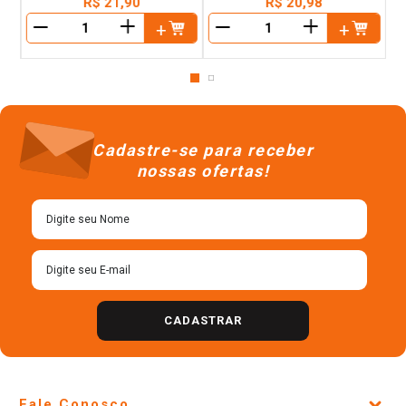
R$
21
,
90
R$
20
,
98
＋
＋
－
－
Cadastre-se para receber
nossas ofertas!
CADASTRAR
Fale Conosco