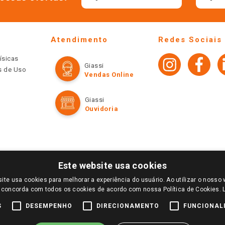
Atendimento
Redes Sociais
ísicas
Giassi
os de Uso
Vendas Online
Giassi
Ouvidoria
Este website usa cookies
ite usa cookies para melhorar a experiência do usuário. Ao utilizar o nosso 
LOGIN E SELECIONE A LOJA DE SUA PREFERÊNCIA. SOMENTE APÓS O LOGIN, OS PREÇOS
 concorda com todos os cookies de acordo com nossa Política de Cookies.
TE SÃO VÁLIDOS APENAS PARA COMPRAS REALIZADAS NO GIASSI.COM.BR E NA LOJA SE
NDAS ONLINE DIVULGADOS NO SITE PREVALECEM ANTE OS DEMAIS EVENTUALMENTE AN
S
DESEMPENHO
DIRECIONAMENTO
FUNCIONAL
DE BUSCAS.
2022 COPYRIGHT - GIASSI SUPERMERCADOS. TODOS OS DIREITOS RESERVADOS.