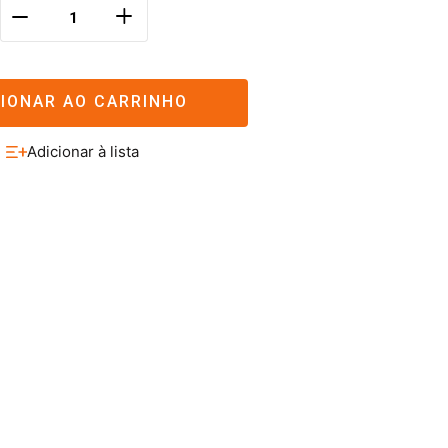
＋
－
CIONAR AO CARRINHO