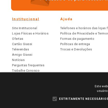
Institucional
Ajuda
Site Institucional
Telefones e horários das lojas f
Lojas Físicas e Horários
Política de Privacidade e Term
Ofertas
Formas de pagamento
Cartão Giassi
Políticas de entrega
Televendas
Trocas e Devoluções
Amigo Giassi
Notícias
Perguntas frequentes
Trabalhe Conosco
Identidade Visual
Este webs
PARA VER OS PREÇOS DA SUA REGIÃO, FAÇA 
usuário
TODOS OS PREÇOS E CONDIÇÕES COMERCIAIS DESTE SI
APLICAM ÀS LOJAS FÍSICAS. OS PREÇOS PARA AS VE
ESTRITAMENTE NECESSÁRIO