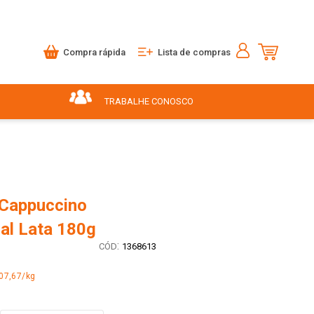
Compra rápida
Lista de compras
TRABALHE CONOSCO
Cappuccino
nal Lata 180g
:
1368613
07,67/kg