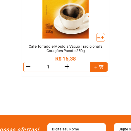
Café Torrado e Moído a Vácuo Tradicional 3
Corações Pacote 250g
R$
15
,
38
＋
－
ossas ofertas!