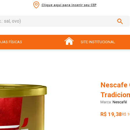
Clique aqui para inserir seu CEP
sal, ovo)
ADOS
JAS FÍSICAS
SITE INSTITUCIONAL
Nescafe 
Tradicio
Nescafé
R$ 19,38
R$ 1