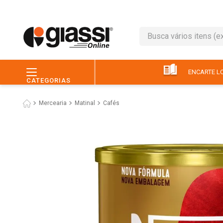
Busca vários itens (ex.: 
TERMOS MAIS BUSC
1
º
café
ENCARTE LO
CATEGORIAS
2
º
leite
Mercearia
Matinal
Cafés
3
º
queijo
4
º
papel higiênico
5
º
chocolate
6
º
macarrão
7
º
arroz
8
º
pão
9
º
ovo