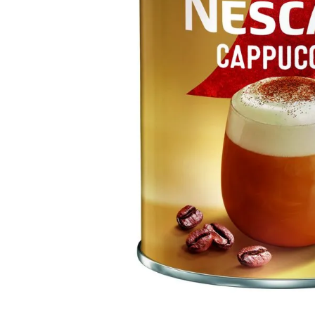
10
º
iogurte