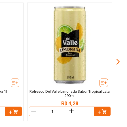
Bebi
xa 1l
Refresco Del Valle Limonada Sabor Tropical Lata
290ml
R$
4
,
28
＋
－
－