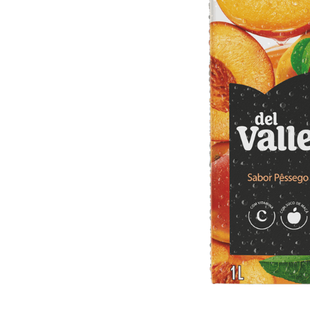
10
º
arroz