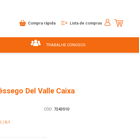
Compra rápida
Lista de compras
TRABALHE CONOSCO
êssego Del Valle Caixa
:
7243510
0,18/l