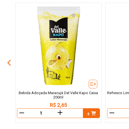
hoot
Bebida Adoçada Maracujá Del Valle Kapo Caixa
Refresco Lim
200ml
R$
2
,
65
＋
－
－