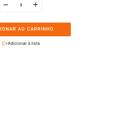
＋
－
CIONAR AO CARRINHO