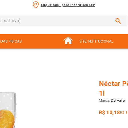
Clique aqui para inserir seu CEP
sal, ovo)
ADOS
JAS FÍSICAS
SITE INSTITUCIONAL
Néctar P
1l
Del valle
R$ 10,18
R$ 1