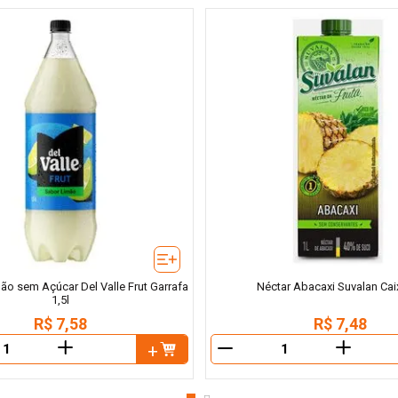
ão sem Açúcar Del Valle Frut Garrafa
Néctar Abacaxi Suvalan Cai
1,5l
R$
7
,
58
R$
7
,
48
＋
＋
－