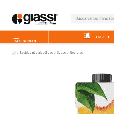
Busca vários itens (ex.: 
TERMOS MAIS BUSC
1
º
leite
ENCARTE LO
CATEGORIAS
2
º
café
Bebidas não alcoólicas
Sucos
Néctares
3
º
queijo
4
º
papel higiênico
5
º
pão
6
º
chocolate
7
º
ovo
8
º
iogurte
9
º
macarrão