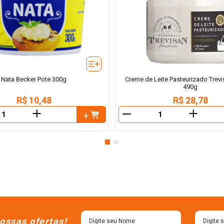
Nata Becker Pote 300g
Creme de Leite Pasteurizado Trevi
490g
R$
10
,
48
R$
28
,
78
＋
＋
－
ossas ofertas!