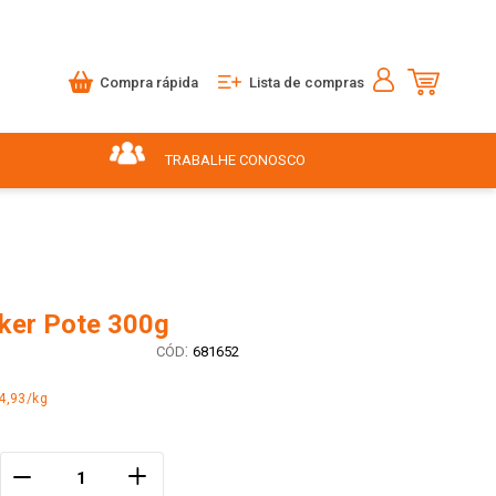
Compra rápida
Lista de compras
TRABALHE CONOSCO
ker Pote 300g
:
681652
4,93/kg
＋
－