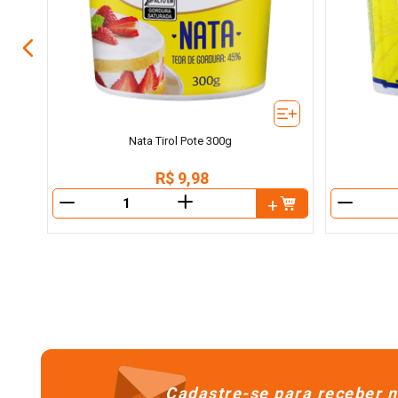
Nata Tirol Pote 300g
R$
9
,
98
＋
－
－
Cadastre-se para receber n