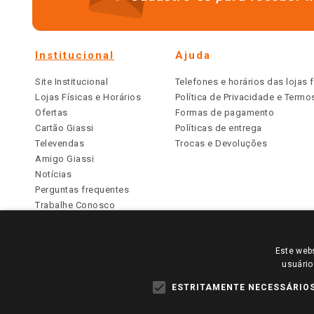
Institucional
Ajuda
Site Institucional
Telefones e horários das lojas f
Lojas Físicas e Horários
Política de Privacidade e Term
Ofertas
Formas de pagamento
Cartão Giassi
Políticas de entrega
Televendas
Trocas e Devoluções
Amigo Giassi
Notícias
Perguntas frequentes
Trabalhe Conosco
Identidade Visual
Este webs
PARA VER OS PREÇOS DA SUA REGIÃO, FAÇA 
usuário
TODOS OS PREÇOS E CONDIÇÕES COMERCIAIS DESTE SI
APLICAM ÀS LOJAS FÍSICAS. OS PREÇOS PARA AS VE
ESTRITAMENTE NECESSÁRIO