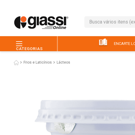
Busca vários itens (ex.: 
TERMOS MAIS BUSC
1
º
café
ENCARTE LO
CATEGORIAS
2
º
leite
Frios e Laticínios
Lácteos
3
º
queijo
4
º
papel higiênico
5
º
chocolate
6
º
macarrão
7
º
arroz
8
º
pão
9
º
ovo