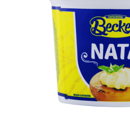
10
º
iogurte