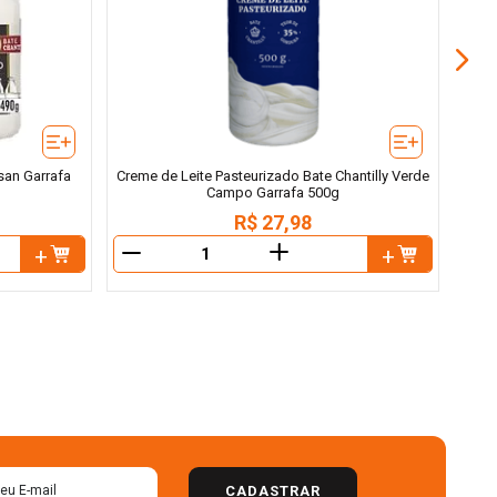
san Garrafa
Creme de Leite Pasteurizado Bate Chantilly Verde
Campo Garrafa 500g
R$
27
,
98
＋
－
－
CADASTRAR