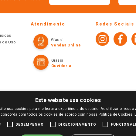
Atendimento
Redes Sociais
ísicas
Giassi
os de Uso
Vendas Online
Giassi
Ouvidoria
Este website usa cookies
ite usa cookies para melhorar a experiência do usuário. Ao utilizar o nosso 
LOGIN E SELECIONE A LOJA DE SUA PREFERÊNCIA. SOMENTE APÓS O LOGIN, OS PREÇOS
 concorda com todos os cookies de acordo com nossa Política de Cookies.
TE SÃO VÁLIDOS APENAS PARA COMPRAS REALIZADAS NO GIASSI.COM.BR E NA LOJA SE
NDAS ONLINE DIVULGADOS NO SITE PREVALECEM ANTE OS DEMAIS EVENTUALMENTE AN
S
DESEMPENHO
DIRECIONAMENTO
FUNCIONAL
DE BUSCAS.
2022 COPYRIGHT - GIASSI SUPERMERCADOS. TODOS OS DIREITOS RESERVADOS.