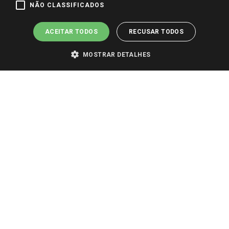
NÃO CLASSIFICADOS
ACEITAR TODOS
RECUSAR TODOS
MOSTRAR DETALHES
PARA VER OS PREÇOS DA SUA REGIÃO, FAÇA LOGIN E SELECIONE A LOJA DE
SUA PREFERÊNCIA. SOMENTE APÓS O LOGIN, OS PREÇOS DA SUA REGIÃO OU
LOJA SERÃO CARREGADOS.
TODOS OS PREÇOS E CONDIÇÕES COMERCIAIS DESTE SITE SÃO VÁLIDOS APENAS
PARA COMPRAS REALIZADAS NO GIASSI.COM.BR E NA LOJA SELECIONADA
APÓS O LOGIN, E NÃO NECESSARIAMENTE SE APLICAM ÀS LOJAS FÍSICAS. OS
PREÇOS PARA AS VENDAS ONLINE DIVULGADOS NO SITE PREVALECEM ANTE
OS DEMAIS EVENTUALMENTE ANUNCIADOS EM OUTROS MEIOS DE
COMUNICAÇÃO E SITES DE BUSCAS.
2022 COPYRIGHT - GIASSI SUPERMERCADOS. TODOS OS DIREITOS RESERVADOS.