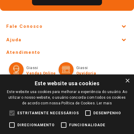
Fale Conosco
Site Institucional
Ajuda
Lojas Físicas e Horários
Telefones e horários das lojas físicas
Ofertas
Atendimento
Política de Privacidade e Termos de Uso
Cartão Giassi
Formas de Pagamento
Giassi
Giassi
Televendas
Políticas de entrega
Vendas Online
Ouvidoria
Amigo Giassi
×
Trocas e Devoluções
Este website usa cookies
Notícias
Este website usa cookies para melhorar a experiência do usuário. Ao
Perguntas frequentes
Redes Sociais
utilizar o nosso website, o usuário concorda com todos os cookies
Trabalhe Conosco
de acordo com nossa Política de Cookies.
Ler mais
Identidade Visual
ESTRITAMENTE NECESSÁRIOS
DESEMPENHO
DIRECIONAMENTO
FUNCIONALIDADE
Pagamento e Segurança