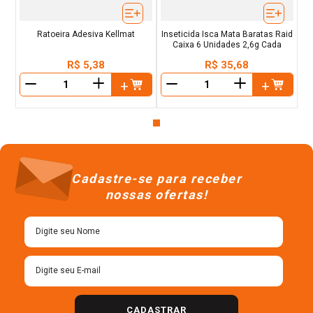
Ratoeira Adesiva Kellmat
Inseticida Isca Mata Baratas Raid
Caixa 6 Unidades 2,6g Cada
R$
5
,
38
R$
35
,
68
＋
＋
－
－
Cadastre-se para receber
nossas ofertas!
CADASTRAR