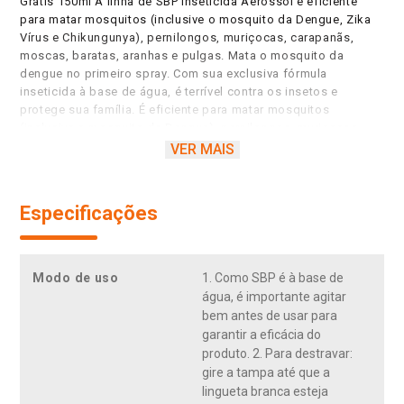
Grátis 150ml A linha de SBP Inseticida Aerossol é eficiente
para matar mosquitos (inclusive o mosquito da Dengue, Zika
Vírus e Chikungunya), pernilongos, muriçocas, carapanãs,
moscas, baratas, aranhas e pulgas. Mata o mosquito da
dengue no primeiro spray. Com sua exclusiva fórmula
inseticida à base de água, é terrível contra os insetos e
protege sua família. É eficiente para matar mosquitos
(inclusive o mosquito da Dengue), pernilongos, muriçocas,
carapanãs, moscas, baratas, aranhas e pulgas. Com sua
VER MAIS
exclusiva fórmula inseticida à base de água, protege sua
família. Nas versões regular, com óleo de citronela, óleo de
eucalipito e suave. É eficiente para matar mosquitos (inclusive
Especificações
o mosquito da Dengue, Zika Vírus e Chikungunya),
pernilongos, muriçocas, carapanãs, moscas, baratas, aranhas
e pulgas. Com sua exclusiva fórmula inseticida à base de
água, protege sua família. Versão regular, 150ml Grátis.
Modo de uso
1. Como SBP é à base de
água, é importante agitar
bem antes de usar para
garantir a eficácia do
produto. 2. Para destravar:
gire a tampa até que a
lingueta branca esteja