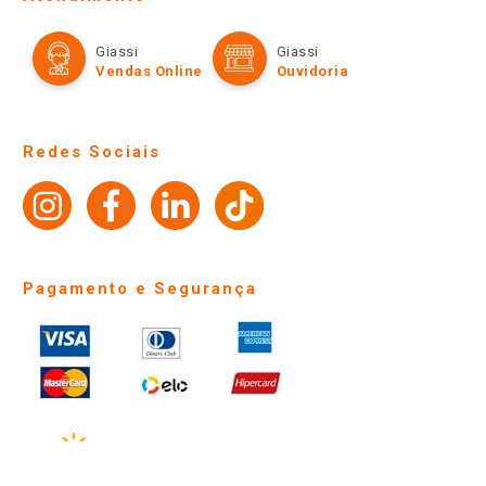
Política de Privacidade e Termos de Uso
Cartão Giassi
Formas de Pagamento
Giassi
Giassi
Televendas
Políticas de entrega
Vendas Online
Ouvidoria
Amigo Giassi
Trocas e Devoluções
Notícias
Perguntas frequentes
Redes Sociais
Trabalhe Conosco
Identidade Visual
Pagamento e Segurança