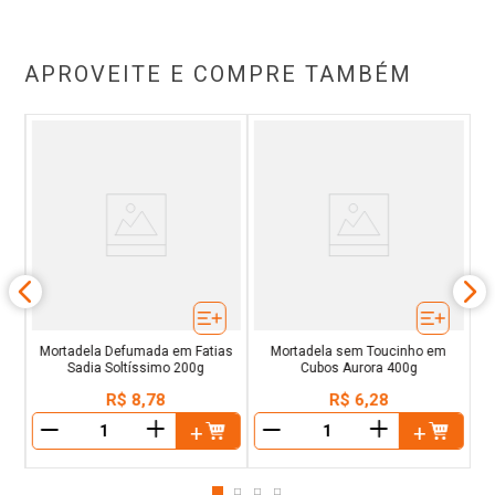
APROVEITE E COMPRE TAMBÉM
Mortadela Defumada em Fatias
Mortadela sem Toucinho em
Sadia Soltíssimo 200g
Cubos Aurora 400g
R$
8
,
78
R$
6
,
28
＋
＋
－
－