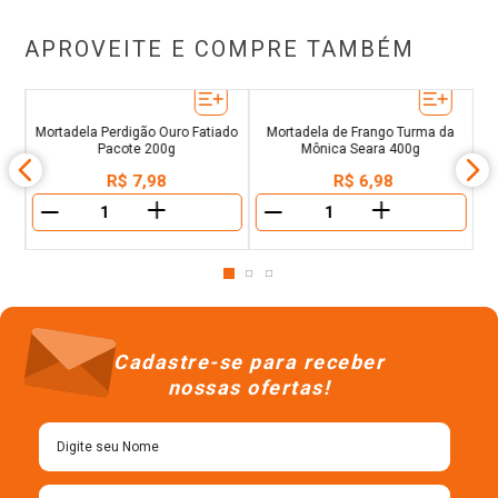
APROVEITE E COMPRE TAMBÉM
s
Mortadela Perdigão Ouro Fatiado
Mortadela de Frango Turma da
Mo
Pacote 200g
Mônica Seara 400g
R$
7
,
98
R$
6
,
98
＋
＋
－
－
Cadastre-se para receber
nossas ofertas!