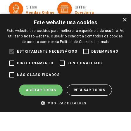
Formas de Pagamento
Giassi
Giassi
Televendas
Políticas de entrega
Vendas Online
Ouvidoria
Amigo Giassi
×
Trocas e Devoluções
Este website usa cookies
Notícias
Este website usa cookies para melhorar a experiência do usuário. Ao
Perguntas frequentes
Redes Sociais
utilizar o nosso website, o usuário concorda com todos os cookies
Trabalhe Conosco
de acordo com nossa Política de Cookies.
Ler mais
Identidade Visual
ESTRITAMENTE NECESSÁRIOS
DESEMPENHO
DIRECIONAMENTO
FUNCIONALIDADE
Pagamento e Segurança
NÃO CLASSIFICADOS
ACEITAR TODOS
RECUSAR TODOS
MOSTRAR DETALHES