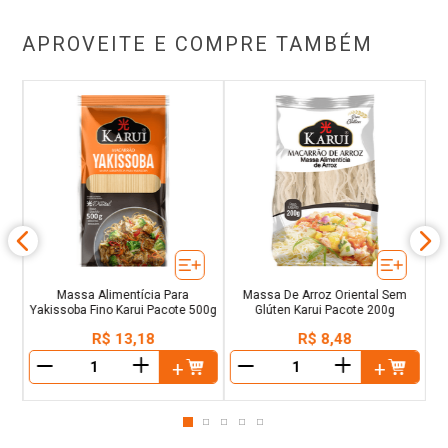
APROVEITE E COMPRE TAMBÉM
a
Massa Alimentícia Para
Massa De Arroz Oriental Sem
Yakissoba Fino Karui Pacote 500g
Glúten Karui Pacote 200g
R$
13
,
18
R$
8
,
48
＋
＋
－
－