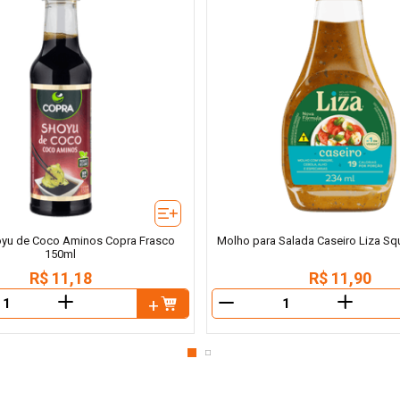
yu de Coco Aminos Copra Frasco
Molho para Salada Caseiro Liza S
150ml
R$
11
,
18
R$
11
,
90
＋
＋
－