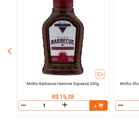
0ml
Molho Barbecue Hemmer Squeeze 330g
Molho Sho
R$
15
,
28
＋
－
－