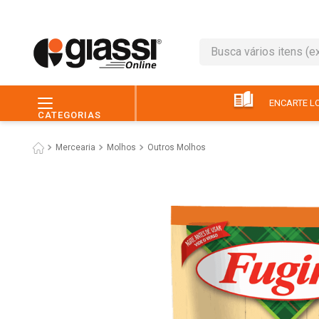
Busca vários itens (ex.: 
TERMOS MAIS BUSC
1
º
leite
ENCARTE LO
CATEGORIAS
2
º
café
Mercearia
Molhos
Outros Molhos
3
º
queijo
4
º
papel higiênico
5
º
chocolate
6
º
pão
7
º
macarrão
8
º
iogurte
9
º
ovo