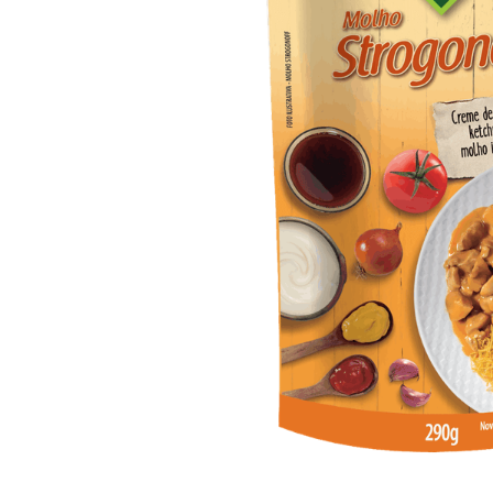
10
º
arroz