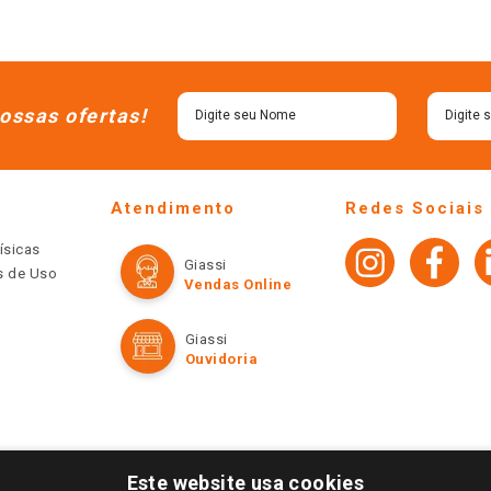
ossas ofertas!
Atendimento
Redes Sociais
ísicas
Giassi
os de Uso
Vendas Online
Giassi
Ouvidoria
Este website usa cookies