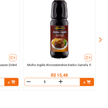
Mo
queeze 234ml
Molho Inglês Worcestershire Kenko Garrafa 1l
R$
15
,
48
＋
－
－