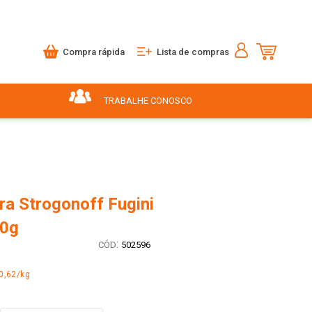
Compra rápida
Lista de compras
TRABALHE CONOSCO
ra Strogonoff Fugini
90g
:
502596
0,62/kg