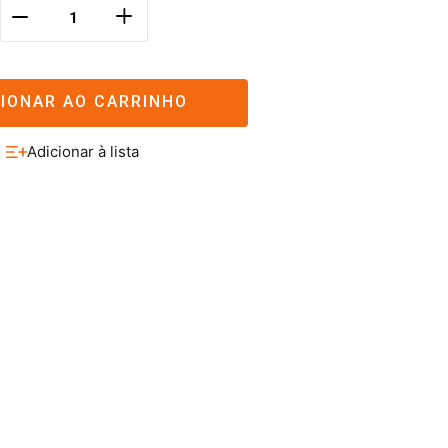
＋
－
CIONAR AO CARRINHO