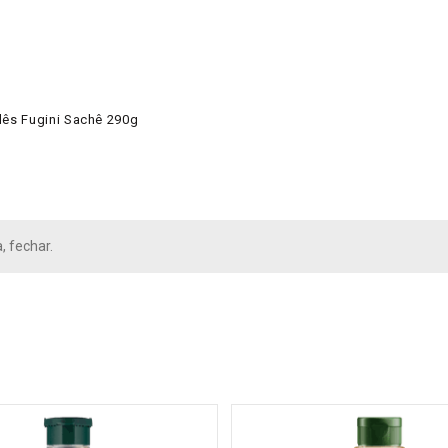
lês Fugini Sachê 290g
, fechar.