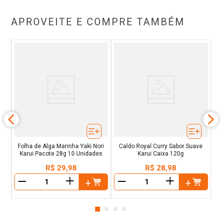
APROVEITE E COMPRE TAMBÉM
r
C
g
Folha de Alga Marinha Yaki Nori
Caldo Royal Curry Sabor Suave
Karui Pacote 28g 10 Unidades
Karui Caixa 120g
R$
29
,
98
R$
28
,
98
＋
＋
－
－