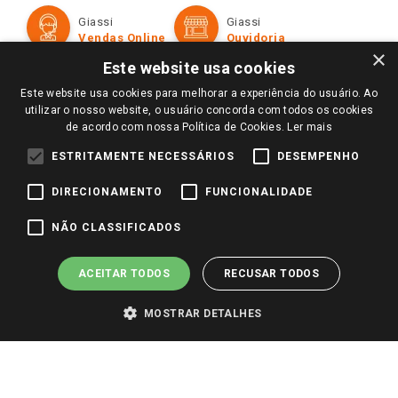
Formas de Pagamento
Giassi
Giassi
Televendas
Políticas de entrega
Vendas Online
Ouvidoria
Amigo Giassi
×
Trocas e Devoluções
Este website usa cookies
Notícias
Este website usa cookies para melhorar a experiência do usuário. Ao
Perguntas frequentes
Redes Sociais
utilizar o nosso website, o usuário concorda com todos os cookies
Trabalhe Conosco
de acordo com nossa Política de Cookies.
Ler mais
Identidade Visual
ESTRITAMENTE NECESSÁRIOS
DESEMPENHO
DIRECIONAMENTO
FUNCIONALIDADE
Pagamento e Segurança
NÃO CLASSIFICADOS
ACEITAR TODOS
RECUSAR TODOS
MOSTRAR DETALHES