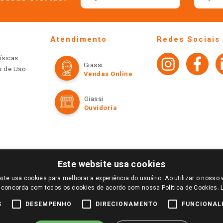
Atendimento
Redes Sociais
ísicas
Giassi
os de Uso
Vendas Online
Giassi
Ouvidoria
Este website usa cookies
ite usa cookies para melhorar a experiência do usuário. Ao utilizar o nosso 
LOGIN E SELECIONE A LOJA DE SUA PREFERÊNCIA. SOMENTE APÓS O LOGIN, OS PREÇOS
 concorda com todos os cookies de acordo com nossa Política de Cookies.
TE SÃO VÁLIDOS APENAS PARA COMPRAS REALIZADAS NO GIASSI.COM.BR E NA LOJA SE
NDAS ONLINE DIVULGADOS NO SITE PREVALECEM ANTE OS DEMAIS EVENTUALMENTE AN
S
DESEMPENHO
DIRECIONAMENTO
FUNCIONAL
DE BUSCAS.
2022 COPYRIGHT - GIASSI SUPERMERCADOS. TODOS OS DIREITOS RESERVADOS.