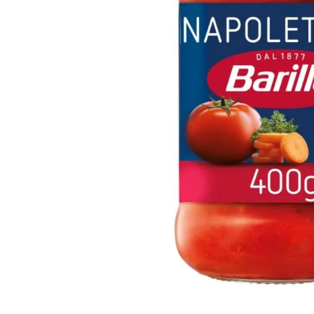
10
º
iogurte