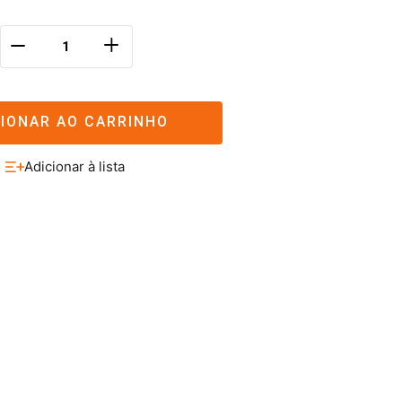
＋
－
CIONAR AO CARRINHO