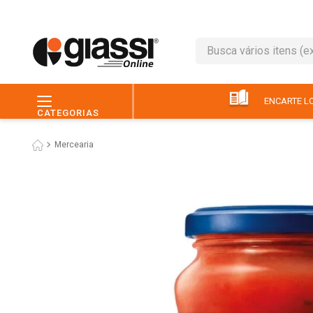
Busca vários itens (ex.: 
TERMOS MAIS BUSC
1
º
café
ENCARTE LO
CATEGORIAS
2
º
leite
Mercearia
3
º
queijo
4
º
papel higiênico
5
º
chocolate
6
º
macarrão
7
º
arroz
8
º
pão
9
º
ovo