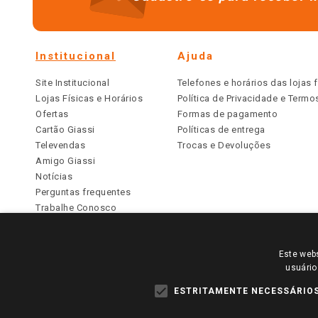
Institucional
Ajuda
Site Institucional
Telefones e horários das lojas f
Lojas Físicas e Horários
Política de Privacidade e Term
Ofertas
Formas de pagamento
Cartão Giassi
Políticas de entrega
Televendas
Trocas e Devoluções
Amigo Giassi
Notícias
Perguntas frequentes
Trabalhe Conosco
Identidade Visual
Este webs
PARA VER OS PREÇOS DA SUA REGIÃO, FAÇA 
usuário
TODOS OS PREÇOS E CONDIÇÕES COMERCIAIS DESTE SI
APLICAM ÀS LOJAS FÍSICAS. OS PREÇOS PARA AS VE
ESTRITAMENTE NECESSÁRIO