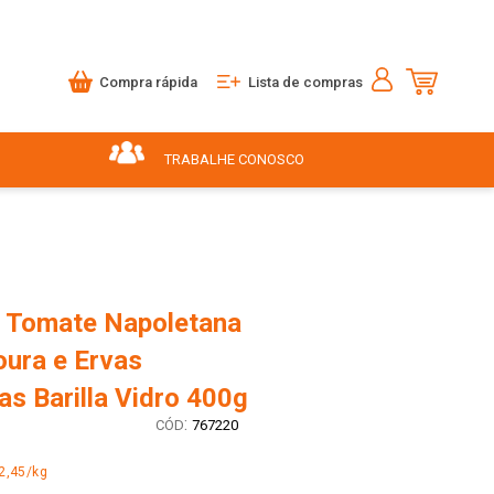
Compra rápida
Lista de compras
TRABALHE CONOSCO
 Tomate Napoletana
ura e Ervas
s Barilla Vidro 400g
:
767220
2,45/kg