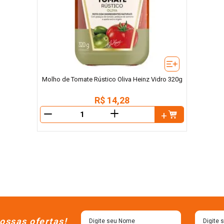
Molho de Tomate Rústico Oliva Heinz Vidro 320g
R$
14
,
28
＋
－
ossas ofertas!