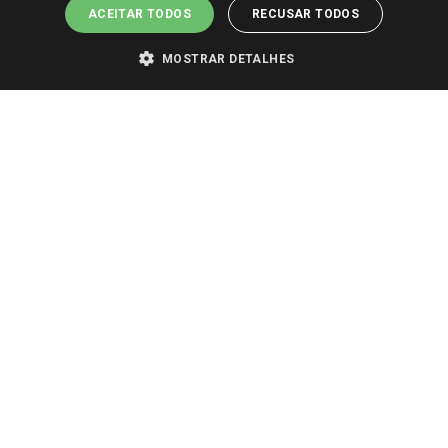
ACEITAR TODOS
RECUSAR TODOS
MOSTRAR DETALHES
PARA VER OS PREÇOS DA SUA REGIÃO, FAÇA LOGIN E SELECIONE A LOJA DE
SUA PREFERÊNCIA. SOMENTE APÓS O LOGIN, OS PREÇOS DA SUA REGIÃO OU
LOJA SERÃO CARREGADOS.
TODOS OS PREÇOS E CONDIÇÕES COMERCIAIS DESTE SITE SÃO VÁLIDOS APENAS
PARA COMPRAS REALIZADAS NO GIASSI.COM.BR E NA LOJA SELECIONADA
APÓS O LOGIN, E NÃO NECESSARIAMENTE SE APLICAM ÀS LOJAS FÍSICAS. OS
PREÇOS PARA AS VENDAS ONLINE DIVULGADOS NO SITE PREVALECEM ANTE
OS DEMAIS EVENTUALMENTE ANUNCIADOS EM OUTROS MEIOS DE
COMUNICAÇÃO E SITES DE BUSCAS.
2022 COPYRIGHT - GIASSI SUPERMERCADOS. TODOS OS DIREITOS RESERVADOS.