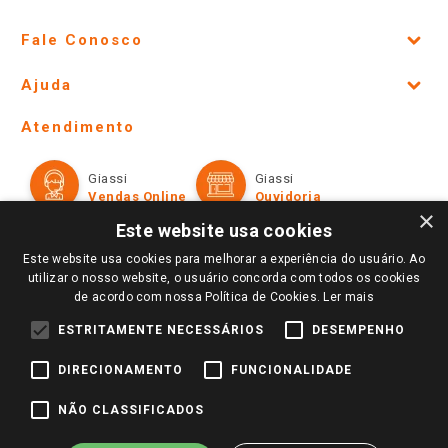
Fale Conosco
Site Institucional
Ajuda
Lojas Físicas e Horários
Telefones e horários das lojas físicas
Ofertas
Atendimento
Política de Privacidade e Termos de Uso
Cartão Giassi
Formas de Pagamento
Giassi
Giassi
Televendas
Políticas de entrega
Vendas Online
Ouvidoria
Amigo Giassi
×
Trocas e Devoluções
Este website usa cookies
Notícias
Este website usa cookies para melhorar a experiência do usuário. Ao
Perguntas frequentes
Redes Sociais
utilizar o nosso website, o usuário concorda com todos os cookies
Trabalhe Conosco
de acordo com nossa Política de Cookies.
Ler mais
Identidade Visual
ESTRITAMENTE NECESSÁRIOS
DESEMPENHO
DIRECIONAMENTO
FUNCIONALIDADE
Pagamento e Segurança
NÃO CLASSIFICADOS