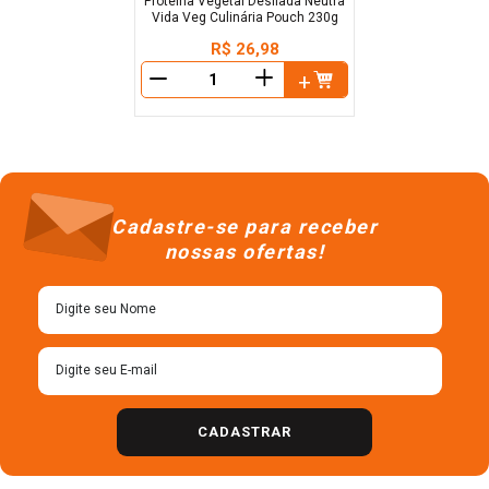
Proteína Vegetal Desfiada Neutra
Vida Veg Culinária Pouch 230g
R$
26
,
98
＋
－
Cadastre-se para receber
nossas ofertas!
CADASTRAR