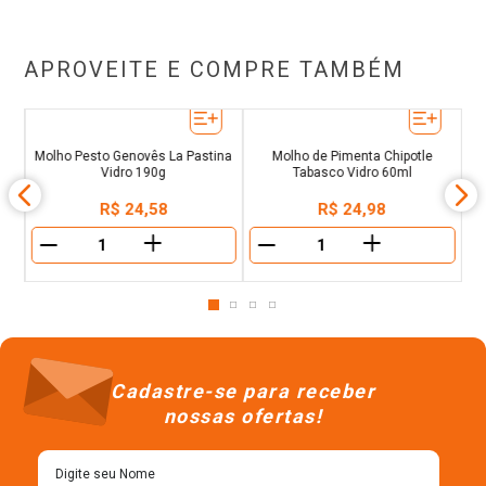
APROVEITE E COMPRE TAMBÉM
i
Molho de Pimenta Chipotle
Mo
a
Molho Pesto Genovês La Pastina
Tabasco Vidro 60ml
Vidro 190g
R$
24
,
98
R$
24
,
58
＋
＋
－
－
Cadastre-se para receber
nossas ofertas!