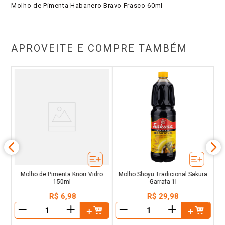
Molho de Pimenta Habanero Bravo Frasco 60ml
APROVEITE E COMPRE TAMBÉM
za
Molho de Pimenta Knorr Vidro
Molho Shoyu Tradicional Sakura
150ml
Garrafa 1l
R$
6
,
98
R$
29
,
98
＋
＋
－
－