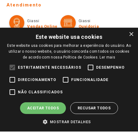
Telefones e horários das lojas físicas
Ofertas
Atendimento
Política de Privacidade e Termos de Uso
Cartão Giassi
Formas de Pagamento
Giassi
Giassi
Televendas
Políticas de entrega
Vendas Online
Ouvidoria
Amigo Giassi
×
Trocas e Devoluções
Este website usa cookies
Notícias
Este website usa cookies para melhorar a experiência do usuário. Ao
Perguntas frequentes
Redes Sociais
utilizar o nosso website, o usuário concorda com todos os cookies
Trabalhe Conosco
de acordo com nossa Política de Cookies.
Ler mais
Identidade Visual
ESTRITAMENTE NECESSÁRIOS
DESEMPENHO
DIRECIONAMENTO
FUNCIONALIDADE
Pagamento e Segurança
NÃO CLASSIFICADOS
ACEITAR TODOS
RECUSAR TODOS
MOSTRAR DETALHES