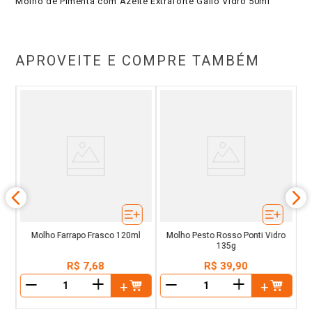
Molho de Pimenta com Azeite Extraforte Gallo Vidro 50ml
APROVEITE E COMPRE TAMBÉM
a
M
60
Molho Farrapo Frasco 120ml
Molho Pesto Rosso Ponti Vidro
135g
R$
7
,
68
R$
39
,
90
＋
＋
－
－