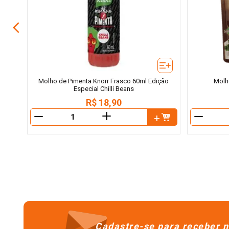
Molho de Pimenta Knorr Frasco 60ml Edição
Molh
Especial Chilli Beans
R$
18
,
90
＋
－
－
Cadastre-se para receber n