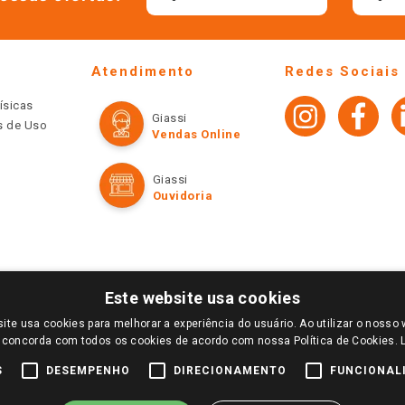
Atendimento
Redes Sociais
ísicas
Giassi
os de Uso
Vendas Online
Giassi
Ouvidoria
Este website usa cookies
ite usa cookies para melhorar a experiência do usuário. Ao utilizar o nosso 
LOGIN E SELECIONE A LOJA DE SUA PREFERÊNCIA. SOMENTE APÓS O LOGIN, OS PREÇOS
 concorda com todos os cookies de acordo com nossa Política de Cookies.
TE SÃO VÁLIDOS APENAS PARA COMPRAS REALIZADAS NO GIASSI.COM.BR E NA LOJA SE
NDAS ONLINE DIVULGADOS NO SITE PREVALECEM ANTE OS DEMAIS EVENTUALMENTE AN
S
DESEMPENHO
DIRECIONAMENTO
FUNCIONAL
DE BUSCAS.
2022 COPYRIGHT - GIASSI SUPERMERCADOS. TODOS OS DIREITOS RESERVADOS.