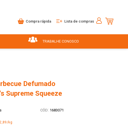
Compra rápida
Lista de compras
TRABALHE CONOSCO
arbecue Defumado
's Supreme Squeeze
:
s
1683071
2,89/kg