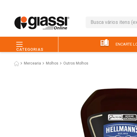
Busca vários itens (ex.: 
TERMOS MAIS BUSC
1
º
café
ENCARTE LO
CATEGORIAS
2
º
leite
Mercearia
Molhos
Outros Molhos
3
º
queijo
4
º
papel higiênico
5
º
chocolate
6
º
macarrão
7
º
arroz
8
º
pão
9
º
ovo