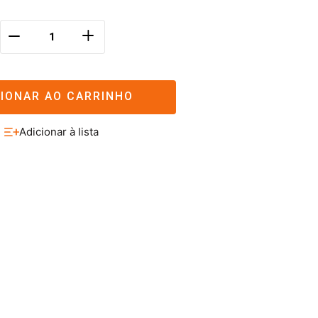
＋
－
CIONAR AO CARRINHO