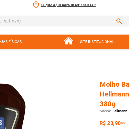
Clique aqui para inserir seu CEP
sal, ovo)
ADOS
JAS FÍSICAS
SITE INSTITUCIONAL
Molho B
Hellmann
380g
Hellmann´
R$ 23,90
R$ 6