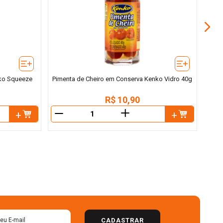
ko Squeeze
Pimenta de Cheiro em Conserva Kenko Vidro 40g
R$
10
,
90
＋
－
－
CADASTRAR