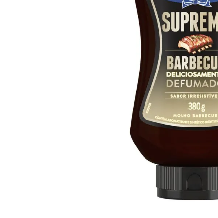
10
º
iogurte