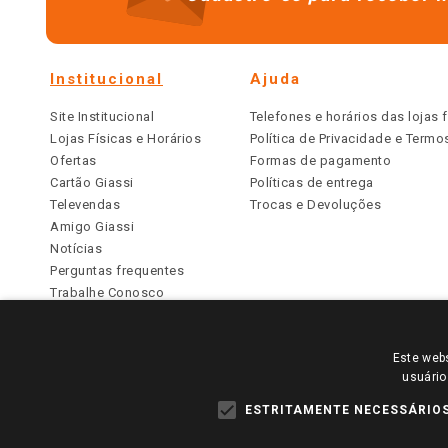
Institucional
Ajuda
Site Institucional
Telefones e horários das lojas f
Lojas Físicas e Horários
Política de Privacidade e Term
Ofertas
Formas de pagamento
Cartão Giassi
Políticas de entrega
Televendas
Trocas e Devoluções
Amigo Giassi
Notícias
Perguntas frequentes
Trabalhe Conosco
Identidade Visual
Este webs
PARA VER OS PREÇOS DA SUA REGIÃO, FAÇA 
usuário
TODOS OS PREÇOS E CONDIÇÕES COMERCIAIS DESTE SI
APLICAM ÀS LOJAS FÍSICAS. OS PREÇOS PARA AS VE
ESTRITAMENTE NECESSÁRIO