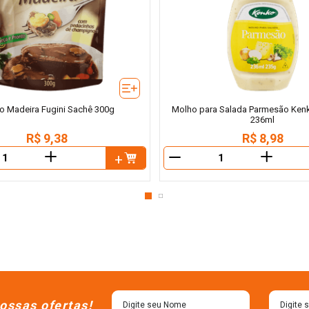
o Madeira Fugini Sachê 300g
Molho para Salada Parmesão Ken
236ml
R$
9
,
38
R$
8
,
98
＋
＋
－
ossas ofertas!