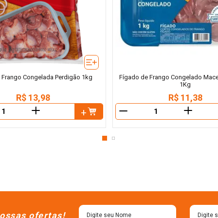
 Frango Congelada Perdigão 1kg
Fígado de Frango Congelado Mac
1Kg
R$
13
,
98
R$
11
,
38
＋
＋
－
ossas ofertas!