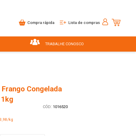
Compra rápida
Lista de compras
TRABALHE CONOSCO
 Frango Congelada
 1kg
:
1016520
3,98/kg