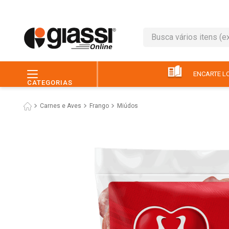
Busca vários itens (ex.: 
TERMOS MAIS BUSC
1
º
leite
ENCARTE LO
CATEGORIAS
2
º
café
Carnes e Aves
Frango
Miúdos
3
º
queijo
4
º
papel higiênico
5
º
chocolate
6
º
pão
7
º
macarrão
8
º
iogurte
9
º
ovo