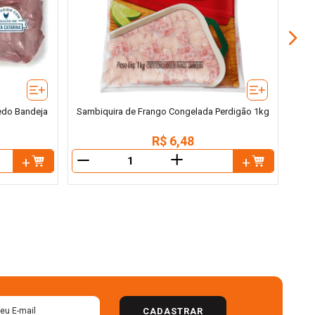
edo Bandeja
Sambiquira de Frango Congelada Perdigão 1kg
R$
6
,
48
＋
－
－
CADASTRAR