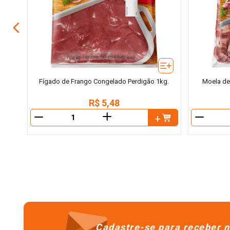
Fígado de Frango Congelado Perdigão 1kg.
Moela de
R$
5
,
48
＋
－
－
Cadastre-se para receber n