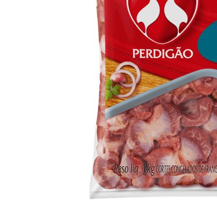
10
º
arroz