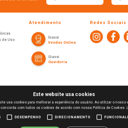
Atendimento
Redes Sociais
ísicas
Giassi
os de Uso
Vendas Online
Giassi
Ouvidoria
Este website usa cookies
ite usa cookies para melhorar a experiência do usuário. Ao utilizar o nosso 
LOGIN E SELECIONE A LOJA DE SUA PREFERÊNCIA. SOMENTE APÓS O LOGIN, OS PREÇOS
 concorda com todos os cookies de acordo com nossa Política de Cookies.
TE SÃO VÁLIDOS APENAS PARA COMPRAS REALIZADAS NO GIASSI.COM.BR E NA LOJA SE
NDAS ONLINE DIVULGADOS NO SITE PREVALECEM ANTE OS DEMAIS EVENTUALMENTE AN
S
DESEMPENHO
DIRECIONAMENTO
FUNCIONAL
DE BUSCAS.
2022 COPYRIGHT - GIASSI SUPERMERCADOS. TODOS OS DIREITOS RESERVADOS.