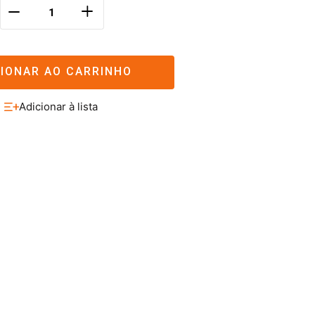
＋
－
CIONAR AO CARRINHO