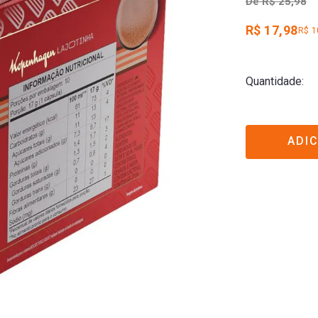
De
R$ 25,98
R$ 17,98
R$ 1
Quantidade
ADI