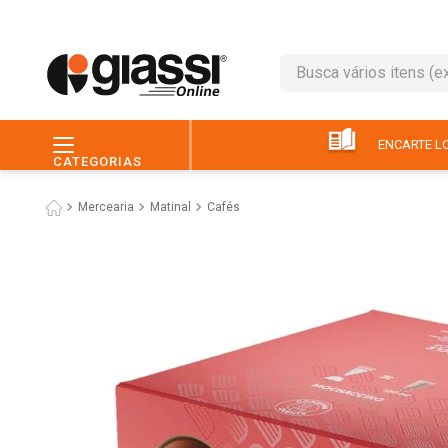
Busca vários itens (ex.: 
TERMOS MAIS BUSC
1
º
leite
ENCARTE LO
CATEGORIAS
2
º
café
Mercearia
Matinal
Cafés
3
º
queijo
4
º
papel higiênico
5
º
chocolate
6
º
arroz
7
º
macarrão
8
º
ovo
9
º
pão