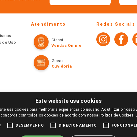
Atendimento
Redes Sociais
ísicas
Giassi
os de Uso
Vendas Online
Giassi
Ouvidoria
Este website usa cookies
ite usa cookies para melhorar a experiência do usuário. Ao utilizar o nosso 
LOGIN E SELECIONE A LOJA DE SUA PREFERÊNCIA. SOMENTE APÓS O LOGIN, OS PREÇOS
 concorda com todos os cookies de acordo com nossa Política de Cookies.
TE SÃO VÁLIDOS APENAS PARA COMPRAS REALIZADAS NO GIASSI.COM.BR E NA LOJA SE
NDAS ONLINE DIVULGADOS NO SITE PREVALECEM ANTE OS DEMAIS EVENTUALMENTE AN
S
DESEMPENHO
DIRECIONAMENTO
FUNCIONAL
DE BUSCAS.
2022 COPYRIGHT - GIASSI SUPERMERCADOS. TODOS OS DIREITOS RESERVADOS.