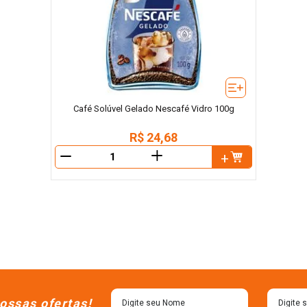
Café Solúvel Gelado Nescafé Vidro 100g
R$
24
,
68
＋
－
ossas ofertas!