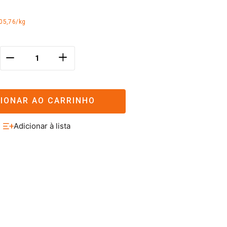
05,76/kg
＋
－
CIONAR AO CARRINHO