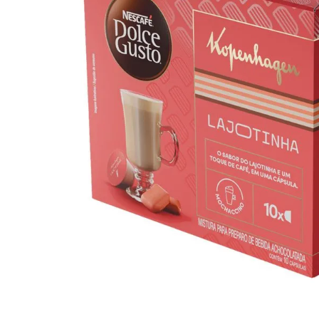
10
º
iogurte