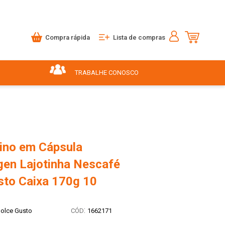
Compra rápida
Lista de compras
TRABALHE CONOSCO
no em Cápsula
en Lajotinha Nescafé
sto Caixa 170g 10
:
olce Gusto
1662171