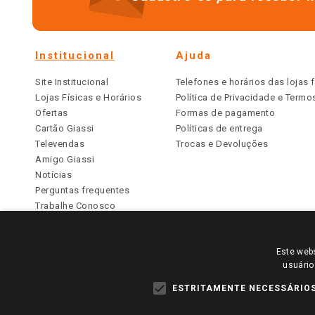
Institucional
Ajuda
Site Institucional
Telefones e horários das lojas f
Lojas Físicas e Horários
Política de Privacidade e Term
Ofertas
Formas de pagamento
Cartão Giassi
Políticas de entrega
Televendas
Trocas e Devoluções
Amigo Giassi
Notícias
Perguntas frequentes
Trabalhe Conosco
Identidade Visual
Este webs
PARA VER OS PREÇOS DA SUA REGIÃO, FAÇA 
usuário
TODOS OS PREÇOS E CONDIÇÕES COMERCIAIS DESTE SI
APLICAM ÀS LOJAS FÍSICAS. OS PREÇOS PARA AS VE
ESTRITAMENTE NECESSÁRIO