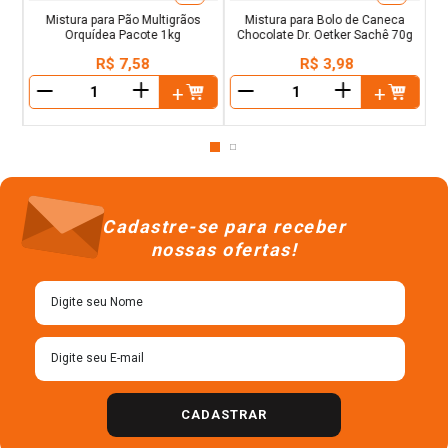
Mistura para Pão Multigrãos
Mistura para Bolo de Caneca
Orquídea Pacote 1kg
Chocolate Dr. Oetker Sachê 70g
R$
7
,
58
R$
3
,
98
＋
＋
－
－
Cadastre-se para receber
nossas ofertas!
CADASTRAR