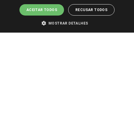
ACEITAR TODOS
RECUSAR TODOS
MOSTRAR DETALHES
PARA VER OS PREÇOS DA SUA REGIÃO, FAÇA LOGIN E SELECIONE A LOJA DE
SUA PREFERÊNCIA. SOMENTE APÓS O LOGIN, OS PREÇOS DA SUA REGIÃO OU
LOJA SERÃO CARREGADOS.
TODOS OS PREÇOS E CONDIÇÕES COMERCIAIS DESTE SITE SÃO VÁLIDOS APENAS
PARA COMPRAS REALIZADAS NO GIASSI.COM.BR E NA LOJA SELECIONADA
APÓS O LOGIN, E NÃO NECESSARIAMENTE SE APLICAM ÀS LOJAS FÍSICAS. OS
PREÇOS PARA AS VENDAS ONLINE DIVULGADOS NO SITE PREVALECEM ANTE
OS DEMAIS EVENTUALMENTE ANUNCIADOS EM OUTROS MEIOS DE
COMUNICAÇÃO E SITES DE BUSCAS.
2022 COPYRIGHT - GIASSI SUPERMERCADOS. TODOS OS DIREITOS RESERVADOS.