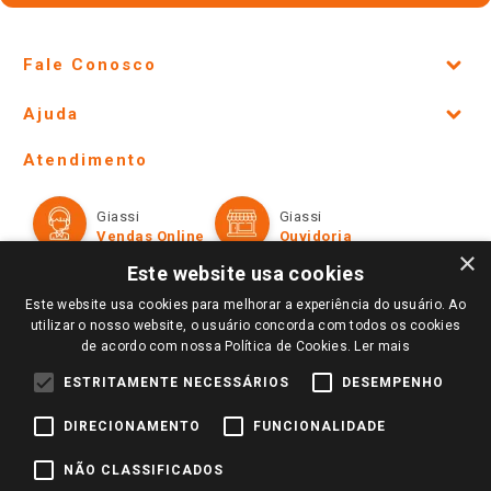
Fale Conosco
Site Institucional
Ajuda
Lojas Físicas e Horários
Telefones e horários das lojas físicas
Ofertas
Atendimento
Política de Privacidade e Termos de Uso
Cartão Giassi
Formas de Pagamento
Giassi
Giassi
Televendas
Políticas de entrega
Vendas Online
Ouvidoria
Amigo Giassi
×
Trocas e Devoluções
Este website usa cookies
Notícias
Este website usa cookies para melhorar a experiência do usuário. Ao
Perguntas frequentes
Redes Sociais
utilizar o nosso website, o usuário concorda com todos os cookies
Trabalhe Conosco
de acordo com nossa Política de Cookies.
Ler mais
Identidade Visual
ESTRITAMENTE NECESSÁRIOS
DESEMPENHO
DIRECIONAMENTO
FUNCIONALIDADE
Pagamento e Segurança
NÃO CLASSIFICADOS