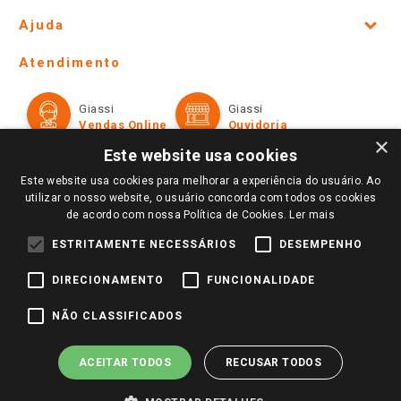
Site Institucional
Ajuda
Lojas Físicas e Horários
Telefones e horários das lojas físicas
Ofertas
Atendimento
Política de Privacidade e Termos de Uso
Cartão Giassi
Formas de Pagamento
Giassi
Giassi
Televendas
Políticas de entrega
Vendas Online
Ouvidoria
Amigo Giassi
×
Trocas e Devoluções
Este website usa cookies
Notícias
Este website usa cookies para melhorar a experiência do usuário. Ao
Perguntas frequentes
Redes Sociais
utilizar o nosso website, o usuário concorda com todos os cookies
Trabalhe Conosco
de acordo com nossa Política de Cookies.
Ler mais
Identidade Visual
ESTRITAMENTE NECESSÁRIOS
DESEMPENHO
DIRECIONAMENTO
FUNCIONALIDADE
Pagamento e Segurança
NÃO CLASSIFICADOS
ACEITAR TODOS
RECUSAR TODOS