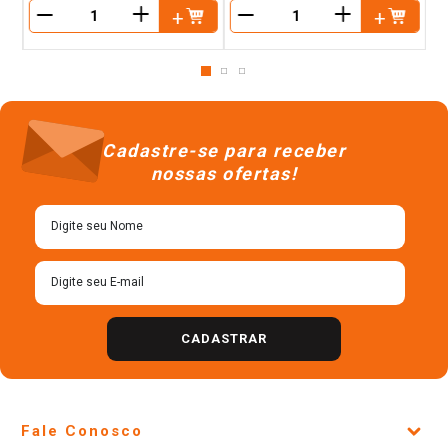
＋
＋
－
－
Cadastre-se para receber
nossas ofertas!
CADASTRAR
Fale Conosco