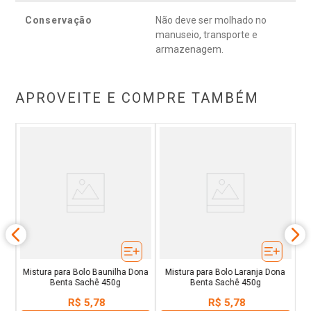
Conservação
Não deve ser molhado no
manuseio, transporte e
armazenagem.
APROVEITE E COMPRE TAMBÉM
m
ote
Mistura para Bolo Baunilha Dona
Mistura para Bolo Laranja Dona
Benta Sachê 450g
Benta Sachê 450g
R$
5
,
78
R$
5
,
78