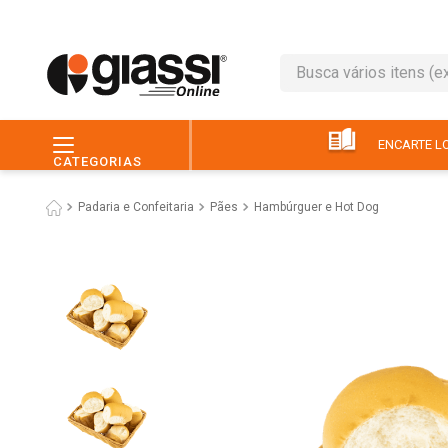
Busca vários itens (ex.: 
TERMOS MAIS BUSC
1
º
leite
ENCARTE LO
CATEGORIAS
2
º
café
Padaria e Confeitaria
Pães
Hambúrguer e Hot Dog
3
º
queijo
4
º
papel higiênico
5
º
pão
6
º
chocolate
7
º
ovo
8
º
iogurte
9
º
macarrão