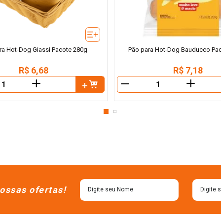
ra Hot-Dog Giassi Pacote 280g
Pão para Hot-Dog Bauducco Pa
R$
6
,
68
R$
7
,
18
＋
＋
－
ossas ofertas!