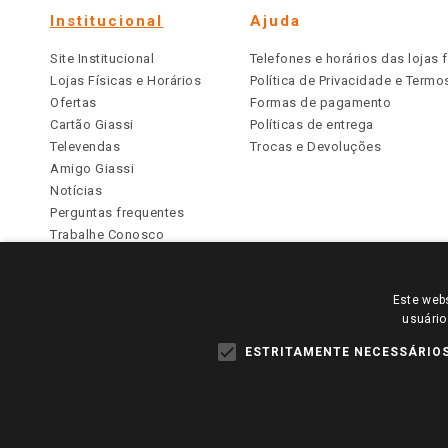
Institucional
Ajuda
Site Institucional
Telefones e horários das lojas f
Lojas Físicas e Horários
Política de Privacidade e Term
Ofertas
Formas de pagamento
Cartão Giassi
Políticas de entrega
Televendas
Trocas e Devoluções
Amigo Giassi
Notícias
Perguntas frequentes
Trabalhe Conosco
Identidade Visual
Este webs
PARA VER OS PREÇOS DA SUA REGIÃO, FAÇA 
usuário
TODOS OS PREÇOS E CONDIÇÕES COMERCIAIS DESTE SI
APLICAM ÀS LOJAS FÍSICAS. OS PREÇOS PARA AS VE
ESTRITAMENTE NECESSÁRIO