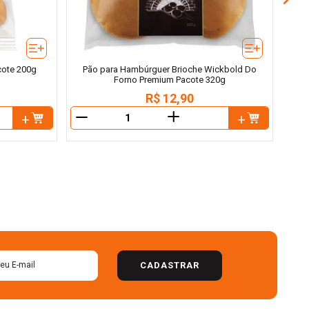
cote 200g
Pão para Hambúrguer Brioche Wickbold Do
Forno Premium Pacote 320g
R$
12
,
90
＋
－
－
CADASTRAR