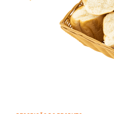
10
º
arroz