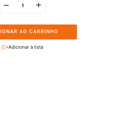
＋
－
CIONAR AO CARRINHO