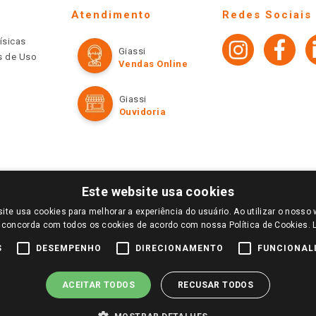
Atendimento
Redes Sociais
ísicas
Giassi
os de Uso
Vendas Online
Giassi
Ouvidoria
Este website usa cookies
ite usa cookies para melhorar a experiência do usuário. Ao utilizar o nosso 
LOGIN E SELECIONE A LOJA DE SUA PREFERÊNCIA. SOMENTE APÓS O LOGIN, OS PREÇOS
 concorda com todos os cookies de acordo com nossa Política de Cookies.
TE SÃO VÁLIDOS APENAS PARA COMPRAS REALIZADAS NO GIASSI.COM.BR E NA LOJA SE
NDAS ONLINE DIVULGADOS NO SITE PREVALECEM ANTE OS DEMAIS EVENTUALMENTE AN
S
DESEMPENHO
DIRECIONAMENTO
FUNCIONAL
DE BUSCAS.
2022 COPYRIGHT - GIASSI SUPERMERCADOS. TODOS OS DIREITOS RESERVADOS.
ACEITAR TODOS
RECUSAR TODOS