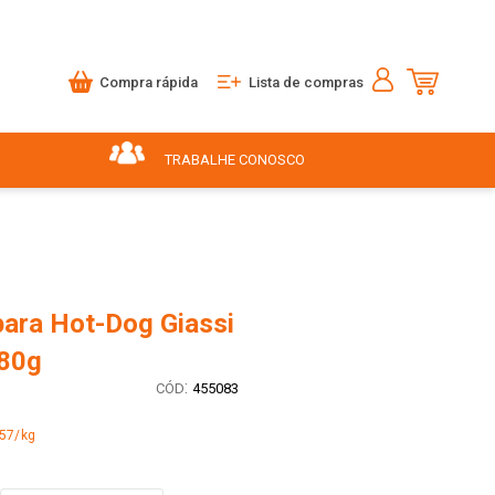
Compra rápida
Lista de compras
TRABALHE CONOSCO
para Hot-Dog Giassi
80g
:
455083
,57/kg