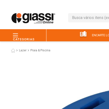
Busca vários itens (ex.: 
TERMOS MAIS BUSC
1
º
leite
ENCARTE LO
CATEGORIAS
2
º
café
Lazer
Praia & Piscina
3
º
queijo
4
º
papel higiênico
5
º
pão
6
º
chocolate
7
º
ovo
8
º
iogurte
9
º
macarrão