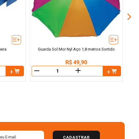
eira
Guarda Sol Mor Nyl Aço 1,8 metros Sortido
R$
49
,
90
＋
－
－
CADASTRAR