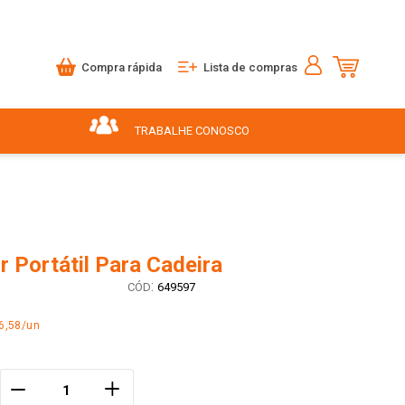
Compra rápida
Lista de compras
TRABALHE CONOSCO
 Portátil Para Cadeira
:
649597
6,58/un
＋
－