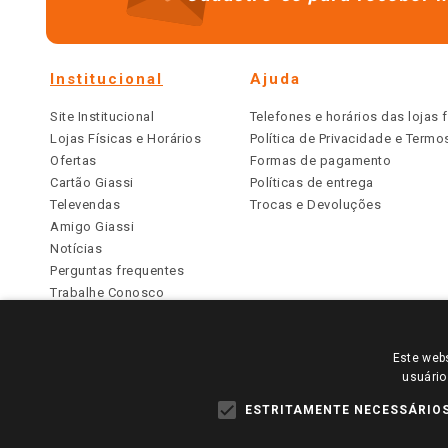
Institucional
Ajuda
Site Institucional
Telefones e horários das lojas f
Lojas Físicas e Horários
Política de Privacidade e Term
Ofertas
Formas de pagamento
Cartão Giassi
Políticas de entrega
Televendas
Trocas e Devoluções
Amigo Giassi
Notícias
Perguntas frequentes
Trabalhe Conosco
Identidade Visual
Este webs
PARA VER OS PREÇOS DA SUA REGIÃO, FAÇA 
usuário
TODOS OS PREÇOS E CONDIÇÕES COMERCIAIS DESTE SI
APLICAM ÀS LOJAS FÍSICAS. OS PREÇOS PARA AS VE
ESTRITAMENTE NECESSÁRIO