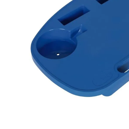
10
º
arroz