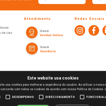
Atendimento
Redes Sociais
ísicas
Giassi
os de Uso
Vendas Online
Giassi
Ouvidoria
Este website usa cookies
ite usa cookies para melhorar a experiência do usuário. Ao utilizar o nosso 
LOGIN E SELECIONE A LOJA DE SUA PREFERÊNCIA. SOMENTE APÓS O LOGIN, OS PREÇOS
 concorda com todos os cookies de acordo com nossa Política de Cookies.
TE SÃO VÁLIDOS APENAS PARA COMPRAS REALIZADAS NO GIASSI.COM.BR E NA LOJA SE
NDAS ONLINE DIVULGADOS NO SITE PREVALECEM ANTE OS DEMAIS EVENTUALMENTE AN
S
DESEMPENHO
DIRECIONAMENTO
FUNCIONAL
DE BUSCAS.
2022 COPYRIGHT - GIASSI SUPERMERCADOS. TODOS OS DIREITOS RESERVADOS.