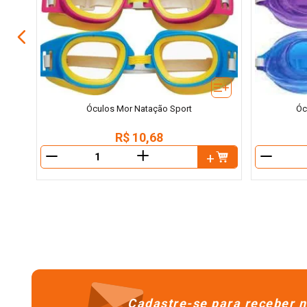
Óculos Mor Natação Sport
Óc
R$
10
,
68
＋
－
－
Cadastre-se para receber n