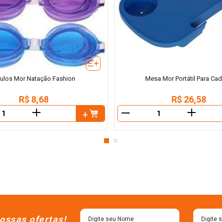
ulos Mor Natação Fashion
Mesa Mor Portátil Para Cad
R$
8
,
68
R$
26
,
58
＋
＋
－
ossas ofertas!