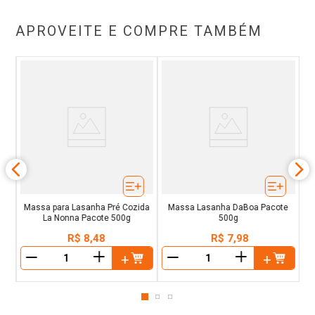
APROVEITE E COMPRE TAMBÉM
o e
Ca
g
Massa para Lasanha Pré Cozida
Massa Lasanha DaBoa Pacote
La Nonna Pacote 500g
500g
R$
8
,
48
R$
7
,
98
＋
＋
－
－