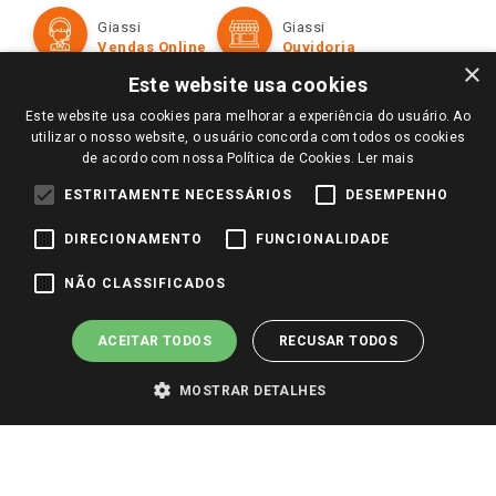
Formas de Pagamento
Giassi
Giassi
Televendas
Políticas de entrega
Vendas Online
Ouvidoria
Amigo Giassi
×
Trocas e Devoluções
Este website usa cookies
Notícias
Este website usa cookies para melhorar a experiência do usuário. Ao
Perguntas frequentes
Redes Sociais
utilizar o nosso website, o usuário concorda com todos os cookies
Trabalhe Conosco
de acordo com nossa Política de Cookies.
Ler mais
Identidade Visual
ESTRITAMENTE NECESSÁRIOS
DESEMPENHO
DIRECIONAMENTO
FUNCIONALIDADE
Pagamento e Segurança
NÃO CLASSIFICADOS
ACEITAR TODOS
RECUSAR TODOS
MOSTRAR DETALHES