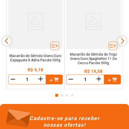
o
Ma
ixa
Macarrão de Sêmola de Trigo
Macarrão de Sêmola Grano Duro
Grano Duro Spaghettini 11 De
Espaguete 8 Adria Pacote 500g
Cecco Pacote 500g
R$
9
,
18
R$
19
,
58
＋
＋
－
－
Cadastre-se para receber
nossas ofertas!