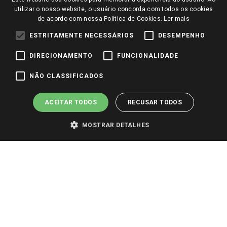
Perguntas frequentes
utilizar o nosso website, o usuário concorda com todos os cookies
Redes Sociais
de acordo com nossa Política de Cookies.
Ler mais
Trabalhe Conosco
ESTRITAMENTE NECESSÁRIOS
DESEMPENHO
Identidade Visual
DIRECIONAMENTO
FUNCIONALIDADE
Pagamento e Segurança
NÃO CLASSIFICADOS
ACEITAR TODOS
RECUSAR TODOS
MOSTRAR DETALHES
PARA VER OS PREÇOS DA SUA REGIÃO, FAÇA LOGIN E SELECIONE A LOJA DE
SUA PREFERÊNCIA. SOMENTE APÓS O LOGIN, OS PREÇOS DA SUA REGIÃO OU