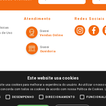
Atendimento
Redes Sociais
ísicas
Giassi
os de Uso
Vendas Online
Giassi
Ouvidoria
Este website usa cookies
ite usa cookies para melhorar a experiência do usuário. Ao utilizar o nosso 
LOGIN E SELECIONE A LOJA DE SUA PREFERÊNCIA. SOMENTE APÓS O LOGIN, OS PREÇOS
 concorda com todos os cookies de acordo com nossa Política de Cookies.
TE SÃO VÁLIDOS APENAS PARA COMPRAS REALIZADAS NO GIASSI.COM.BR E NA LOJA SE
NDAS ONLINE DIVULGADOS NO SITE PREVALECEM ANTE OS DEMAIS EVENTUALMENTE AN
S
DESEMPENHO
DIRECIONAMENTO
FUNCIONAL
DE BUSCAS.
2022 COPYRIGHT - GIASSI SUPERMERCADOS. TODOS OS DIREITOS RESERVADOS.