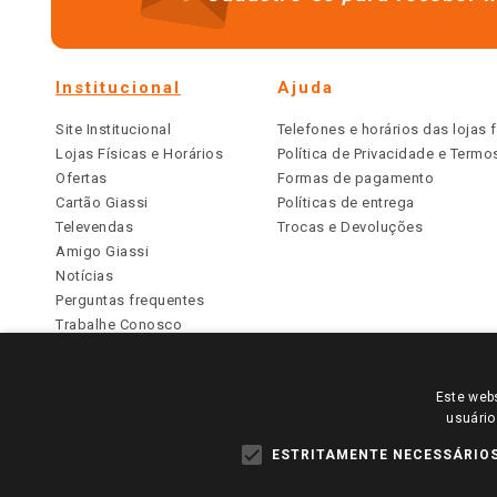
Institucional
Ajuda
Site Institucional
Telefones e horários das lojas f
Lojas Físicas e Horários
Política de Privacidade e Term
Ofertas
Formas de pagamento
Cartão Giassi
Políticas de entrega
Televendas
Trocas e Devoluções
Amigo Giassi
Notícias
Perguntas frequentes
Trabalhe Conosco
Identidade Visual
Este webs
PARA VER OS PREÇOS DA SUA REGIÃO, FAÇA 
usuário
TODOS OS PREÇOS E CONDIÇÕES COMERCIAIS DESTE SI
APLICAM ÀS LOJAS FÍSICAS. OS PREÇOS PARA AS VE
ESTRITAMENTE NECESSÁRIO