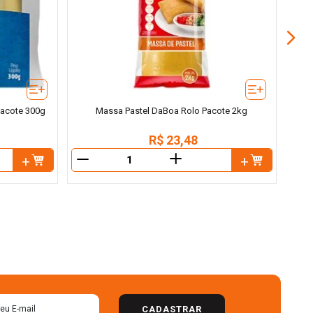
Pacote 300g
Massa Pastel DaBoa Rolo Pacote 2kg
R$
23
,
48
＋
－
－
CADASTRAR