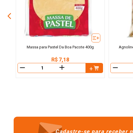
Massa para Pastel Da Boa Pacote 400g
Agnolin
R$
7
,
18
＋
－
－
Cadastre-se para receber n