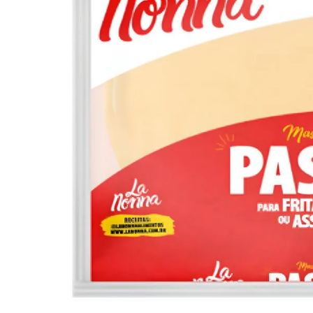
10
º
iogurte