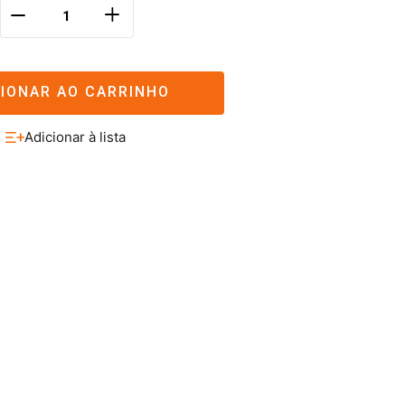
＋
－
CIONAR AO CARRINHO