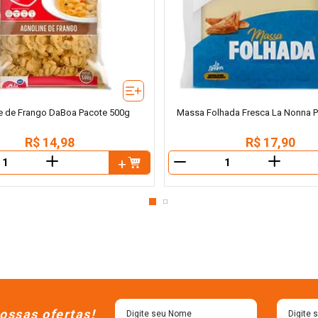
e de Frango DaBoa Pacote 500g
Massa Folhada Fresca La Nonna 
R$
14
,
98
R$
17
,
90
＋
＋
－
ossas ofertas!