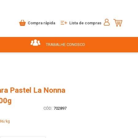
Compra rápida
Lista de compras
TRABALHE CONOSCO
ra Pastel La Nonna
00g
:
702897
,96/kg