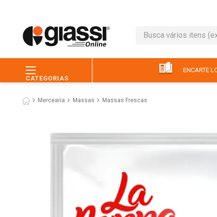
Busca vários itens (ex.: 
TERMOS MAIS BUSC
1
º
café
ENCARTE LO
CATEGORIAS
2
º
leite
Mercearia
Massas
Massas Frescas
3
º
queijo
4
º
papel higiênico
5
º
chocolate
6
º
macarrão
7
º
arroz
8
º
pão
9
º
ovo