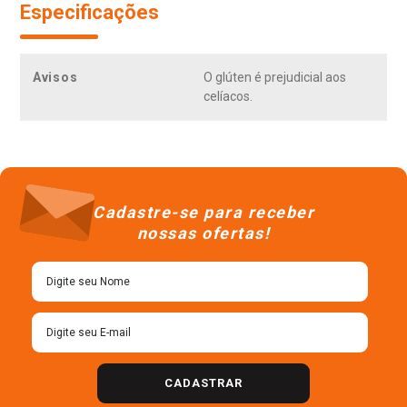
Especificações
Avisos
O glúten é prejudicial aos
celíacos.
Cadastre-se para receber
nossas ofertas!
CADASTRAR