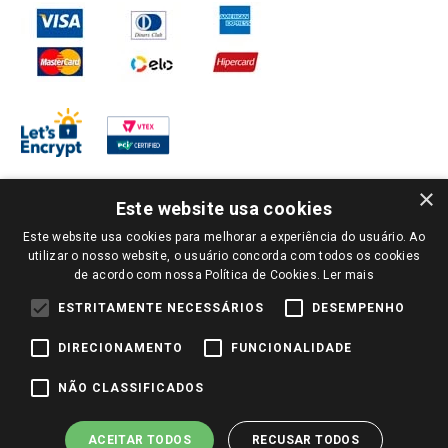
×
Este website usa cookies
Este website usa cookies para melhorar a experiência do usuário. Ao
PARA VER OS PREÇOS DA SUA REGIÃO, FAÇA LOGIN E SELECIONE A LOJA DE
utilizar o nosso website, o usuário concorda com todos os cookies
SUA PREFERÊNCIA. SOMENTE APÓS O LOGIN, OS PREÇOS DA SUA REGIÃO OU
de acordo com nossa Política de Cookies.
Ler mais
LOJA SERÃO CARREGADOS.
TODOS OS PREÇOS E CONDIÇÕES COMERCIAIS DESTE SITE SÃO VÁLIDOS APENAS
ESTRITAMENTE NECESSÁRIOS
DESEMPENHO
PARA COMPRAS REALIZADAS NO GIASSI.COM.BR E NA LOJA SELECIONADA
APÓS O LOGIN, E NÃO NECESSARIAMENTE SE APLICAM ÀS LOJAS FÍSICAS. OS
DIRECIONAMENTO
FUNCIONALIDADE
PREÇOS PARA AS VENDAS ONLINE DIVULGADOS NO SITE PREVALECEM ANTE
OS DEMAIS EVENTUALMENTE ANUNCIADOS EM OUTROS MEIOS DE
COMUNICAÇÃO E SITES DE BUSCAS.
NÃO CLASSIFICADOS
2022 COPYRIGHT - GIASSI SUPERMERCADOS. TODOS OS DIREITOS RESERVADOS.
ACEITAR TODOS
RECUSAR TODOS