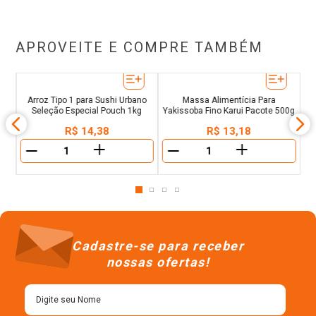
APROVEITE E COMPRE TAMBÉM
a
Arroz Tipo 1 para Sushi Urbano
Massa Alimentícia Para
Seleção Especial Pouch 1kg
Yakissoba Fino Karui Pacote 500g
R$
14
,
38
R$
13
,
18
＋
＋
－
－