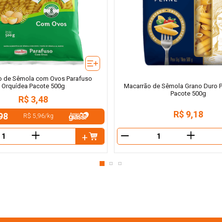
o de Sêmola com Ovos Parafuso
Orquídea Pacote 500g
Macarrão de Sêmola Grano Duro P
Pacote 500g
R$
3
,
48
R$
9
,
18
98
R$ 5,96
/
kg
＋
＋
－