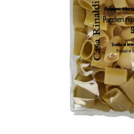
10
º
arroz