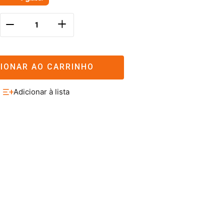
＋
－
CIONAR AO CARRINHO