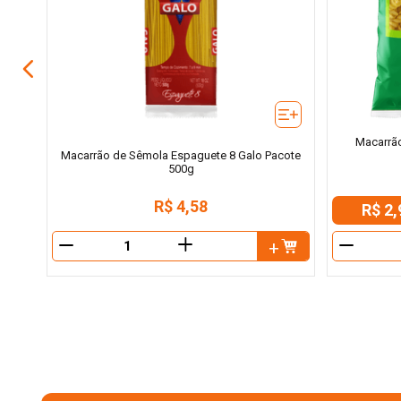
Macarrã
Macarrão de Sêmola Espaguete 8 Galo Pacote
500g
R$
4
,
58
R$ 2,
＋
－
－