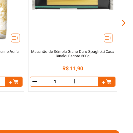
enne Adria
Macarrão de Sêmola Grano Duro Spaghetti Casa
Rinaldi Pacote 500g
R$
11
,
90
＋
－
－