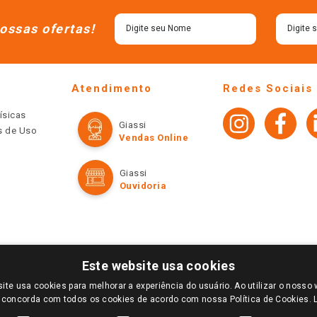
ossas ofertas!
Atendimento
Redes Sociais
ísicas
Giassi
os de Uso
Vendas Online
Giassi
Ouvidoria
Este website usa cookies
ite usa cookies para melhorar a experiência do usuário. Ao utilizar o nosso 
LOGIN E SELECIONE A LOJA DE SUA PREFERÊNCIA. SOMENTE APÓS O LOGIN, OS PREÇOS
 concorda com todos os cookies de acordo com nossa Política de Cookies.
TE SÃO VÁLIDOS APENAS PARA COMPRAS REALIZADAS NO GIASSI.COM.BR E NA LOJA SE
NDAS ONLINE DIVULGADOS NO SITE PREVALECEM ANTE OS DEMAIS EVENTUALMENTE AN