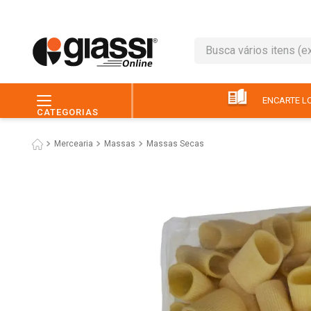
Busca vários itens (ex.: 
TERMOS MAIS BUSC
1
º
leite
ENCARTE LO
CATEGORIAS
2
º
café
Mercearia
Massas
Massas Secas
3
º
queijo
4
º
papel higiênico
5
º
chocolate
6
º
pão
7
º
macarrão
8
º
iogurte
9
º
ovo