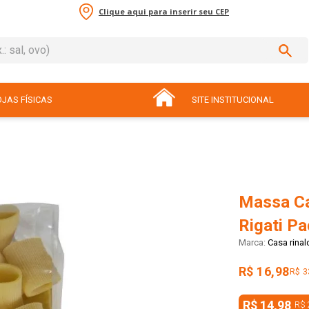
Clique aqui para inserir seu CEP
sal, ovo)
ADOS
JAS FÍSICAS
SITE INSTITUCIONAL
Massa Ca
Rigati P
Casa rinal
R$ 16,98
R$ 3
R$ 14,98
R$ 