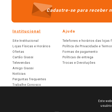
Cadastre-se para receber n
Institucional
Ajuda
Site Institucional
Telefones e horários das lojas f
Lojas Físicas e Horários
Política de Privacidade e Term
Ofertas
Formas de pagamento
Cartão Giassi
Políticas de entrega
Televendas
Trocas e Devoluções
Amigo Giassi
Notícias
Perguntas frequentes
Trabalhe Conosco
Identidade Visual
Este webs
PARA VER OS PREÇOS DA SUA REGIÃO, FAÇA 
usuário
TODOS OS PREÇOS E CONDIÇÕES COMERCIAIS DESTE SI
APLICAM ÀS LOJAS FÍSICAS. OS PREÇOS PARA AS VE