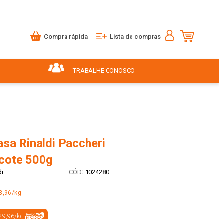
Compra rápida
Lista de compras
TRABALHE CONOSCO
sa Rinaldi Paccheri
acote 500g
:
di
1024280
3,96/kg
29,96
/
kg