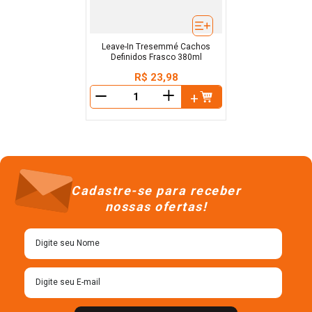
Leave-In Tresemmé Cachos
Definidos Frasco 380ml
R$
23
,
98
＋
－
Cadastre-se para receber
nossas ofertas!