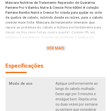
Máscara Nutritiva de Tratamento Reparador de Queratina
Pantene Pro-V Bambu Nutre & Cresce Pote 600ml A coleção
Pantene Bambu Nutre e Cresce foi criada para ajudar no ciclo
da quebra de cabelo, nutrindo desde as raízes, para o cabelo
crescer mais forte. Máscara de tratamento intensivo que
repara as proteínas do cabelo e hidrata profundamente para
deixar os fios mais fortes contra queda*. Contém 0% sal,
sulfatos e parabenos. O poder de combate à quebra de
Pantene Bambu está disponível em produtos de toda a linha,
shampoo, condicionador, creme para pentear, máscara
VER MAIS
nutritiva. Agora, você pode combater a quebra porque um
Cabelo Pantene diz meu crescimento não tem limites! * Queda
causada pela quebra dos fios. Repara as proteínas e nutre
Especificações
desde à raiz para seu cabelo crescer forte. Hidrata
profundamente para deixar os fios mais fortes contra queda*.
Com extrato de bambu, óleo de rícino e cafeína. O bambu é
mais forte que madeira, concreto e aço e pode ser flexível
Modo de uso
Aplique uniformemente ao
com o vento, sem quebrar. O óleo de rícino, que é rico em
longo do cabelo molhado.
ômega 9, tem poder hidratante e pH balanceado. A cafeína,
Deixe agir por 3 minutos e
conhecida por promover regeneração celular, também melhora
enxágue bem. Repita uma
a circulação sanguínea. Uma nova fragrância que transmitirá
ou duas vezes por semana
uma sensação de natureza, com um aroma inspirado nas
ou sempre que considerar