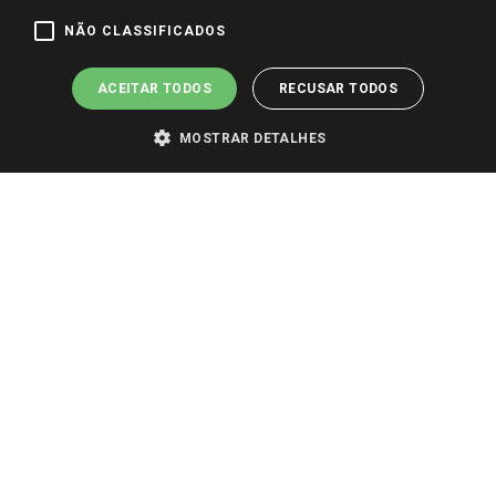
Pagamento e Segurança
NÃO CLASSIFICADOS
ACEITAR TODOS
RECUSAR TODOS
MOSTRAR DETALHES
PARA VER OS PREÇOS DA SUA REGIÃO, FAÇA LOGIN E SELECIONE A LOJA DE
SUA PREFERÊNCIA. SOMENTE APÓS O LOGIN, OS PREÇOS DA SUA REGIÃO OU
LOJA SERÃO CARREGADOS.
TODOS OS PREÇOS E CONDIÇÕES COMERCIAIS DESTE SITE SÃO VÁLIDOS APENAS
PARA COMPRAS REALIZADAS NO GIASSI.COM.BR E NA LOJA SELECIONADA
APÓS O LOGIN, E NÃO NECESSARIAMENTE SE APLICAM ÀS LOJAS FÍSICAS. OS
PREÇOS PARA AS VENDAS ONLINE DIVULGADOS NO SITE PREVALECEM ANTE
OS DEMAIS EVENTUALMENTE ANUNCIADOS EM OUTROS MEIOS DE
COMUNICAÇÃO E SITES DE BUSCAS.
2022 COPYRIGHT - GIASSI SUPERMERCADOS. TODOS OS DIREITOS RESERVADOS.