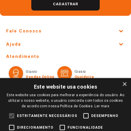
CADASTRAR
Fale Conosco
Site Institucional
Ajuda
Lojas Físicas e Horários
Telefones e horários das lojas físicas
Ofertas
Atendimento
Política de Privacidade e Termos de Uso
Cartão Giassi
Formas de Pagamento
Giassi
Giassi
Televendas
Políticas de entrega
Vendas Online
Ouvidoria
Amigo Giassi
×
Trocas e Devoluções
Este website usa cookies
Notícias
Este website usa cookies para melhorar a experiência do usuário. Ao
Perguntas frequentes
Redes Sociais
utilizar o nosso website, o usuário concorda com todos os cookies
Trabalhe Conosco
de acordo com nossa Política de Cookies.
Ler mais
Identidade Visual
ESTRITAMENTE NECESSÁRIOS
DESEMPENHO
DIRECIONAMENTO
FUNCIONALIDADE