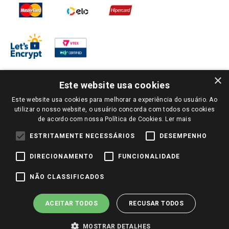
×
Este website usa cookies
Este website usa cookies para melhorar a experiência do usuário. Ao
PARA VER OS PREÇOS DA SUA REGIÃO, FAÇA LOGIN E SELECIONE A LOJA DE
utilizar o nosso website, o usuário concorda com todos os cookies
SUA PREFERÊNCIA. SOMENTE APÓS O LOGIN, OS PREÇOS DA SUA REGIÃO OU
de acordo com nossa Política de Cookies.
Ler mais
LOJA SERÃO CARREGADOS.
TODOS OS PREÇOS E CONDIÇÕES COMERCIAIS DESTE SITE SÃO VÁLIDOS APENAS
ESTRITAMENTE NECESSÁRIOS
DESEMPENHO
PARA COMPRAS REALIZADAS NO GIASSI.COM.BR E NA LOJA SELECIONADA
APÓS O LOGIN, E NÃO NECESSARIAMENTE SE APLICAM ÀS LOJAS FÍSICAS. OS
DIRECIONAMENTO
FUNCIONALIDADE
PREÇOS PARA AS VENDAS ONLINE DIVULGADOS NO SITE PREVALECEM ANTE
OS DEMAIS EVENTUALMENTE ANUNCIADOS EM OUTROS MEIOS DE
COMUNICAÇÃO E SITES DE BUSCAS.
NÃO CLASSIFICADOS
2022 COPYRIGHT - GIASSI SUPERMERCADOS. TODOS OS DIREITOS RESERVADOS.
ACEITAR TODOS
RECUSAR TODOS
MOSTRAR DETALHES