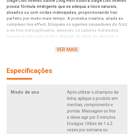
Siàge Liso Intenso Sachê 250g Refil Eudora Siàge Liso Intenso
possui fórmula inteligente que se adequa a lisos naturais,
alisados ou com ondas indesejadas, proporcionando liso
perfeito por muito mais tempo. A proteína creatina, aliada ao
complexo liss effect, bloqueia os agentes causadores do frizz
e de fios indisciplinados, deixando os cabelos hidratados,
macios e com muito brilho. Protege do calor do secador e
chapinha por até 230º. Produto vegano, cruelty-free (sem teste
em animais); Alisados: Aparência de lisos naturais; Liso
VER MAIS
prolongado sem química; Reduz porosidade dos fios; Pontas
hidratadas sem aspecto alisado; Lisos com ondas: Suaviza
ondulações indesejadas. 2x menos volume. Lisos naturais:
Especificações
Frizz controlado; Hidrata sem pesar.
Modo de uso
Após utilizar o shampoo da
linha, aplique o produto em
mechas, comprimento e
pontas. Massageie os fios
e deixe agir por 5 minutos.
Enxágue. Utilize de 1 a 2
vezes por semana ou