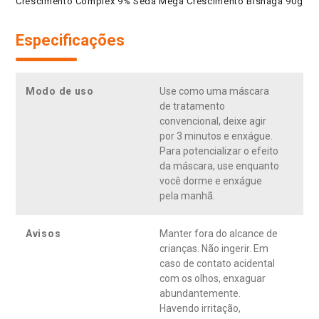
Crescimento Complex 9% Seda Mega Crescimento Bisnaga 90g
Especificações
Modo de uso
Use como uma máscara
de tratamento
convencional, deixe agir
por 3 minutos e enxágue.
Para potencializar o efeito
da máscara, use enquanto
você dorme e enxágue
pela manhã.
Avisos
Manter fora do alcance de
crianças. Não ingerir. Em
caso de contato acidental
com os olhos, enxaguar
abundantemente.
Havendo irritação,