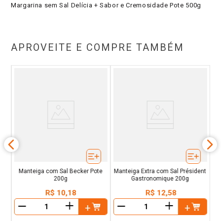
Margarina sem Sal Delícia + Sabor e Cremosidade Pote 500g
APROVEITE E COMPRE TAMBÉM
ê
Ma
Manteiga com Sal Becker Pote
Manteiga Extra com Sal Président
200g
Gastronomique 200g
R$
10
,
18
R$
12
,
58
＋
＋
－
－