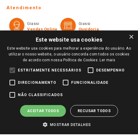
Telefones e horários das lojas físicas
Ofertas
Atendimento
Política de Privacidade e Termos de Uso
Cartão Giassi
Formas de Pagamento
Giassi
Giassi
Televendas
Políticas de entrega
Vendas Online
Ouvidoria
Amigo Giassi
×
Trocas e Devoluções
Este website usa cookies
Notícias
Este website usa cookies para melhorar a experiência do usuário. Ao
Perguntas frequentes
Redes Sociais
utilizar o nosso website, o usuário concorda com todos os cookies
Trabalhe Conosco
de acordo com nossa Política de Cookies.
Ler mais
Identidade Visual
ESTRITAMENTE NECESSÁRIOS
DESEMPENHO
DIRECIONAMENTO
FUNCIONALIDADE
Pagamento e Segurança
NÃO CLASSIFICADOS
ACEITAR TODOS
RECUSAR TODOS
MOSTRAR DETALHES