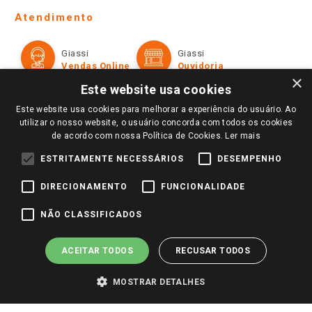
Telefones e horários das lojas físicas
Ofertas
Atendimento
Política de Privacidade e Termos de Uso
Cartão Giassi
Formas de Pagamento
Giassi
Giassi
Televendas
Políticas de entrega
Vendas Online
Ouvidoria
Amigo Giassi
×
Trocas e Devoluções
Este website usa cookies
Notícias
Este website usa cookies para melhorar a experiência do usuário. Ao
Perguntas frequentes
Redes Sociais
utilizar o nosso website, o usuário concorda com todos os cookies
Trabalhe Conosco
de acordo com nossa Política de Cookies.
Ler mais
Identidade Visual
ESTRITAMENTE NECESSÁRIOS
DESEMPENHO
DIRECIONAMENTO
FUNCIONALIDADE
Pagamento e Segurança
NÃO CLASSIFICADOS
ACEITAR TODOS
RECUSAR TODOS
MOSTRAR DETALHES