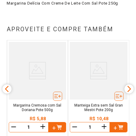
Margarina Delícia Com Creme De Leite Com Sal Pote 250g
APROVEITE E COMPRE TAMBÉM
y
Margarina Cremosa com Sal
Manteiga Extra sem Sal Gran
Doriana Pote 500g
Mestri Pote 200g
R$
5
,
88
R$
10
,
48
＋
＋
－
－