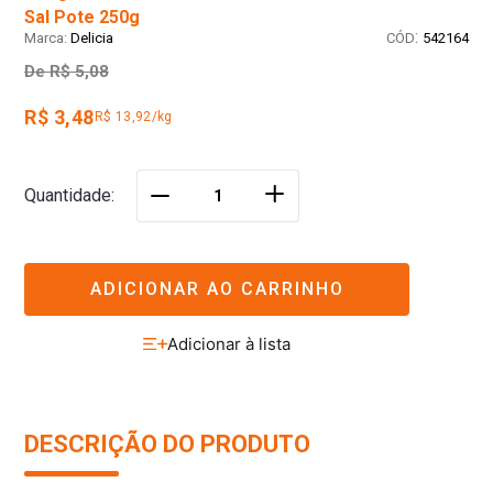
Sal Pote 250g
:
Delicia
542164
De
R$ 5,08
R$ 3,48
R$ 13,92/kg
＋
Quantidade
－
ADICIONAR AO CARRINHO
DESCRIÇÃO DO PRODUTO