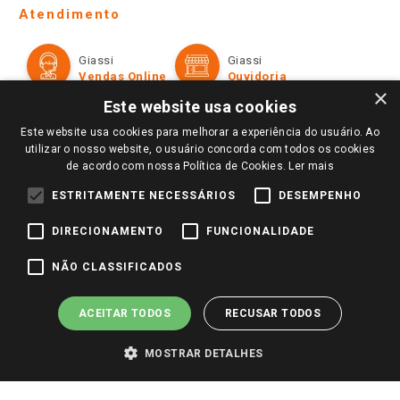
Telefones e horários das lojas físicas
Ofertas
Atendimento
Política de Privacidade e Termos de Uso
Cartão Giassi
Formas de Pagamento
Giassi
Giassi
Televendas
Políticas de entrega
Vendas Online
Ouvidoria
Amigo Giassi
×
Trocas e Devoluções
Este website usa cookies
Notícias
Este website usa cookies para melhorar a experiência do usuário. Ao
Perguntas frequentes
Redes Sociais
utilizar o nosso website, o usuário concorda com todos os cookies
Trabalhe Conosco
de acordo com nossa Política de Cookies.
Ler mais
Identidade Visual
ESTRITAMENTE NECESSÁRIOS
DESEMPENHO
DIRECIONAMENTO
FUNCIONALIDADE
Pagamento e Segurança
NÃO CLASSIFICADOS
ACEITAR TODOS
RECUSAR TODOS
MOSTRAR DETALHES