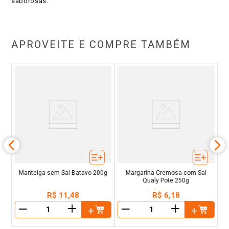
saborosas.
APROVEITE E COMPRE TAMBÉM
l
M
Manteiga sem Sal Batavo 200g
Margarina Cremosa com Sal
Qualy Pote 250g
R$
11
,
48
R$
6
,
18
＋
＋
－
－