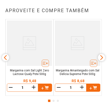
APROVEITE E COMPRE TAMBÉM
vo
Ma
B
Margarina com Sal Light Zero
Margarina Amanteigado com Sal
Lactose Qualy Pote 500g
Delícia Supreme Pote 500g
R$
9
,
48
R$
8
,
68
＋
＋
－
－