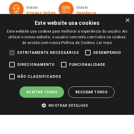
Formas de Pagamento
Giassi
Giassi
Televendas
Políticas de entrega
Vendas Online
Ouvidoria
Amigo Giassi
×
Trocas e Devoluções
Este website usa cookies
Notícias
Este website usa cookies para melhorar a experiência do usuário. Ao
Perguntas frequentes
Redes Sociais
utilizar o nosso website, o usuário concorda com todos os cookies
Trabalhe Conosco
de acordo com nossa Política de Cookies.
Ler mais
Identidade Visual
ESTRITAMENTE NECESSÁRIOS
DESEMPENHO
DIRECIONAMENTO
FUNCIONALIDADE
Pagamento e Segurança
NÃO CLASSIFICADOS
ACEITAR TODOS
RECUSAR TODOS
MOSTRAR DETALHES