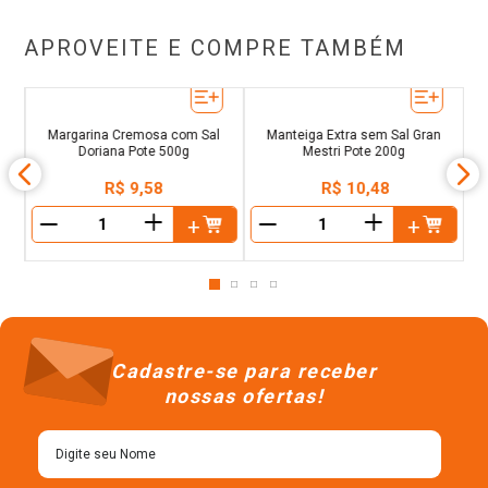
APROVEITE E COMPRE TAMBÉM
M
com
Margarina Cremosa com Sal
Manteiga Extra sem Sal Gran
Doriana Pote 500g
Mestri Pote 200g
R$
9
,
58
R$
10
,
48
＋
＋
－
－