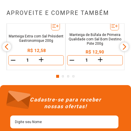
APROVEITE E COMPRE TAMBÉM
al
Manteiga Extra com Sal Président
Manteiga de Búfala de Primeira
Gastronomique 200g
Qualidade com Sal Bom Destino
Pote 200g
R$
12
,
58
R$
12
,
90
＋
＋
－
－
Cadastre-se para receber
nossas ofertas!