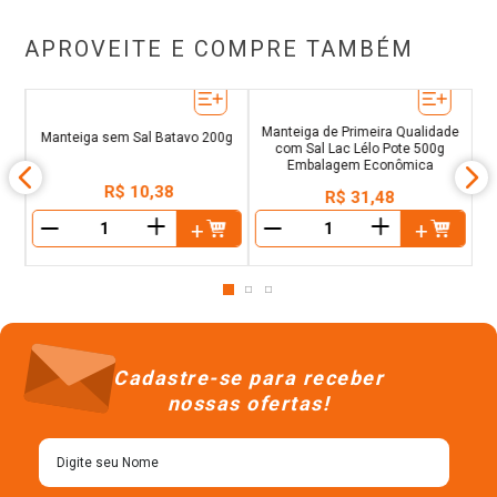
APROVEITE E COMPRE TAMBÉM
n
M
Manteiga de Primeira Qualidade
Manteiga sem Sal Batavo 200g
com Sal Lac Lélo Pote 500g
Embalagem Econômica
R$
10
,
38
R$
31
,
48
＋
＋
－
－