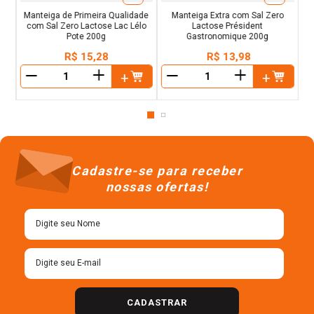
Manteiga de Primeira Qualidade
Manteiga Extra com Sal Zero
com Sal Zero Lactose Lac Lélo
Lactose Président
Pote 200g
Gastronomique 200g
R$
15
,
28
R$
13
,
98
＋
＋
－
－
Cadastre-se para receber
nossas ofertas!
CADASTRAR