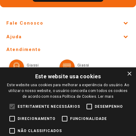
Fale Conosco
Site Institucional
Ajuda
Lojas Físicas e Horários
Telefones e horários das lojas físicas
Ofertas
Atendimento
Política de Privacidade e Termos de Uso
Cartão Giassi
Formas de Pagamento
Giassi
Giassi
Televendas
Políticas de entrega
Vendas Online
Ouvidoria
×
Amigo Giassi
Este website usa cookies
Trocas e Devoluções
Notícias
Este website usa cookies para melhorar a experiência do usuário. Ao
Perguntas frequentes
utilizar o nosso website, o usuário concorda com todos os cookies
Redes Sociais
de acordo com nossa Política de Cookies.
Ler mais
Trabalhe Conosco
ESTRITAMENTE NECESSÁRIOS
DESEMPENHO
Identidade Visual
DIRECIONAMENTO
FUNCIONALIDADE
Pagamento e Segurança
NÃO CLASSIFICADOS