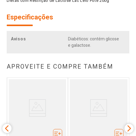
Dietas com Restrição de Lactose Lac Lélo Pote 200g
Especificações
Avisos
Diabéticos: contém glicose
e galactose.
APROVEITE E COMPRE TAMBÉM
al
M