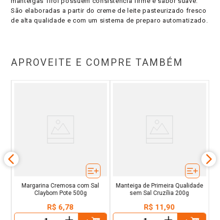
manteigas Tirol possuem consistência firme e sabor suave.
São elaboradas a partir do creme de leite pasteurizado fresco
de alta qualidade e com um sistema de preparo automatizado.
APROVEITE E COMPRE TAMBÉM
al
Margarina Cremosa com Sal
Manteiga de Primeira Qualidade
Claybom Pote 500g
sem Sal Cruzília 200g
R$
6
,
78
R$
11
,
90