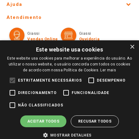
Ajuda
Lojas Físicas e Horários
Telefones e horários das lojas físicas
Ofertas
Atendimento
Política de Privacidade e Termos de Uso
Cartão Giassi
Formas de Pagamento
Giassi
Giassi
Televendas
Políticas de entrega
Vendas Online
Ouvidoria
Amigo Giassi
×
Trocas e Devoluções
Este website usa cookies
Notícias
Este website usa cookies para melhorar a experiência do usuário. Ao
Perguntas frequentes
Redes Sociais
utilizar o nosso website, o usuário concorda com todos os cookies
Trabalhe Conosco
de acordo com nossa Política de Cookies.
Ler mais
Identidade Visual
ESTRITAMENTE NECESSÁRIOS
DESEMPENHO
DIRECIONAMENTO
FUNCIONALIDADE
Pagamento e Segurança
NÃO CLASSIFICADOS
ACEITAR TODOS
RECUSAR TODOS
MOSTRAR DETALHES