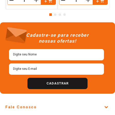
＋
＋
－
－
Cadastre-se para receber
nossas ofertas!
CADASTRAR
Fale Conosco
Site Institucional