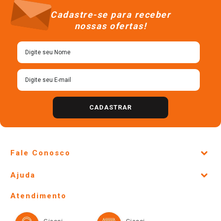
R$
10
,
48
R$
9
,
58
＋
＋
－
－
Cadastre-se para receber
nossas ofertas!
CADASTRAR