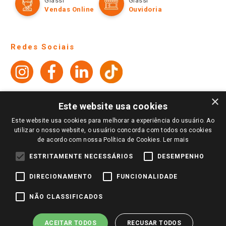
Fale Conosco
Site Institucional
Ajuda
Lojas Físicas e Horários
Telefones e horários das lojas físicas
Ofertas
Atendimento
Política de Privacidade e Termos de Uso
Cartão Giassi
Formas de Pagamento
Giassi
Giassi
Televendas
Políticas de entrega
Vendas Online
Ouvidoria
Amigo Giassi
×
Trocas e Devoluções
Este website usa cookies
Notícias
Este website usa cookies para melhorar a experiência do usuário. Ao
Perguntas frequentes
Redes Sociais
utilizar o nosso website, o usuário concorda com todos os cookies
Trabalhe Conosco
de acordo com nossa Política de Cookies.
Ler mais
Identidade Visual
ESTRITAMENTE NECESSÁRIOS
DESEMPENHO
DIRECIONAMENTO
FUNCIONALIDADE
Pagamento e Segurança
NÃO CLASSIFICADOS
ACEITAR TODOS
RECUSAR TODOS