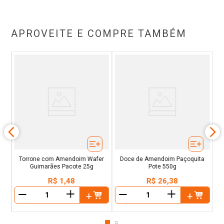
APROVEITE E COMPRE TAMBÉM
ta
Torrone com Amendoim Wafer
Doce de Amendoim Paçoquita
Guimarães Pacote 25g
Pote 550g
R$
1
,
48
R$
26
,
38
＋
＋
－
－