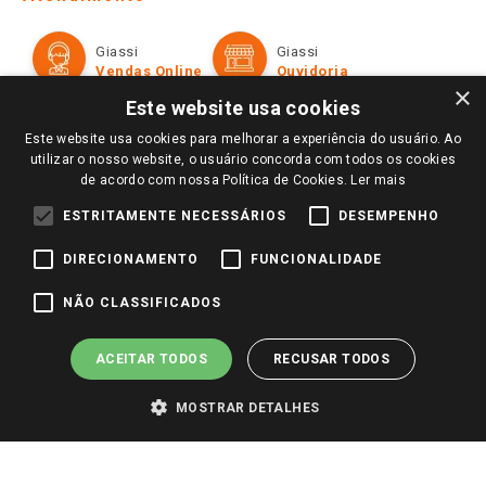
Política de Privacidade e Termos de Uso
Cartão Giassi
Formas de Pagamento
Giassi
Giassi
Televendas
Políticas de entrega
Vendas Online
Ouvidoria
Amigo Giassi
×
Trocas e Devoluções
Este website usa cookies
Notícias
Este website usa cookies para melhorar a experiência do usuário. Ao
Perguntas frequentes
Redes Sociais
utilizar o nosso website, o usuário concorda com todos os cookies
Trabalhe Conosco
de acordo com nossa Política de Cookies.
Ler mais
Identidade Visual
ESTRITAMENTE NECESSÁRIOS
DESEMPENHO
DIRECIONAMENTO
FUNCIONALIDADE
Pagamento e Segurança
NÃO CLASSIFICADOS
ACEITAR TODOS
RECUSAR TODOS
MOSTRAR DETALHES