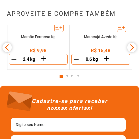
APROVEITE E COMPRE TAMBÉM
Mamão Formosa Kg
Maracujá Azedo Kg
R$
9
,
98
R$
15
,
48
＋
＋
－
－
Cadastre-se para receber
nossas ofertas!