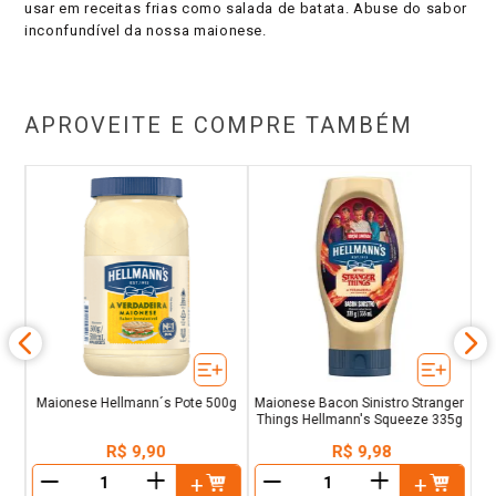
usar em receitas frias como salada de batata. Abuse do sabor
inconfundível da nossa maionese.
APROVEITE E COMPRE TAMBÉM
g
Maionese Hellmann´s Pote 500g
Maionese Bacon Sinistro Stranger
Things Hellmann's Squeeze 335g
R$
9
,
90
R$
9
,
98
＋
＋
－
－